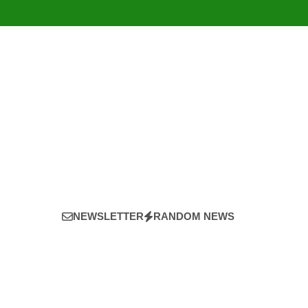
NEWSLETTER
RANDOM NEWS