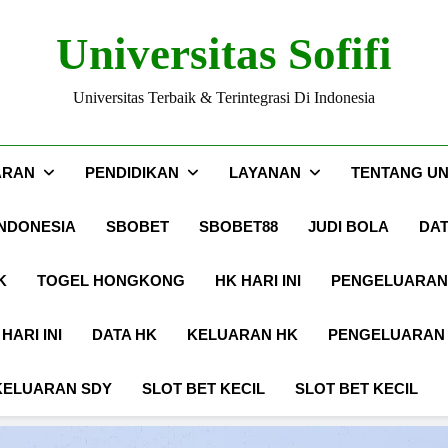
Universitas Sofifi
Universitas Terbaik & Terintegrasi Di Indonesia
ARAN
PENDIDIKAN
LAYANAN
TENTANG UN
INDONESIA
SBOBET
SBOBET88
JUDI BOLA
DAT
K
TOGEL HONGKONG
HK HARI INI
PENGELUARAN
HARI INI
DATA HK
KELUARAN HK
PENGELUARAN
KELUARAN SDY
SLOT BET KECIL
SLOT BET KECIL