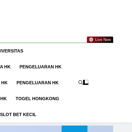
Live Now
IVERSITAS
A HK
PENGELUARAN HK
 HK
PENGELUARAN HK
 HK
TOGEL HONGKONG
SLOT BET KECIL