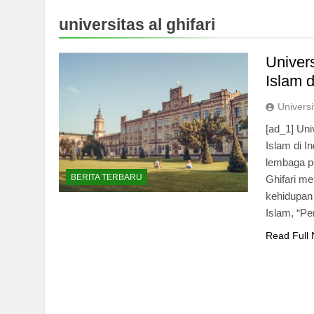
universitas al ghifari
Univers
Islam d
Universi
[ad_1] Uni
Islam di I
lembaga pe
BERITA TERBARU
Ghifari me
kehidupan
Islam, “Pe
Read Full