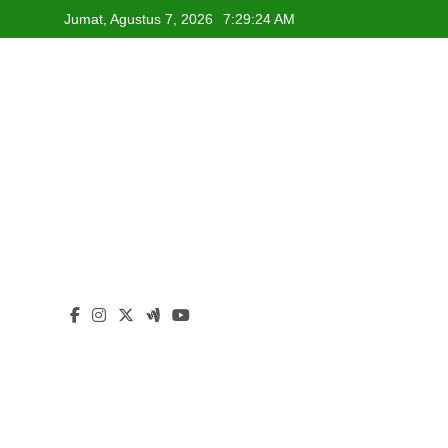
Skip
Jumat, Agustus 7, 2026
7:29:26 AM
to
content