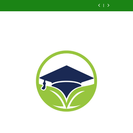
Sejarah
Exploring
Bina
Akademik
Udayana
Cambridge:
Bina
Akademik
Udayana
Universitas
Universitas
Darma:
Universitas
Bali:
Warisan
Darma:
Universitas
Bali:
Cambridge:
Bina
A
Methodist
A
Keunggulan
A
Methodist
A
Warisan
Darma:
Comprehensive
Indonesia
Comprehensive
Comprehensive
Indonesia
Comprehensive
Keunggulan
A
Overview
Guide
Overview
Guide
Comprehensive
Overview