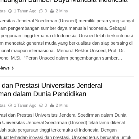
tas
1 Tahun Ago
0
2 Mins
versitas Jenderal Soedirman (Unsoed) memiliki peran yang sangat
alam pengembangan sumber daya manusia Indonesia. Sebagai
 perguruan tinggi ternama di Indonesia, Unsoed telah berkontribusi
am mencetak generasi muda yang berkualitas dan siap bersaing di
sional maupun internasional. Menurut Rektor Unsoed, Prof. Dr.
oho, M.Si., “Peran Unsoed dalam pengembangan sumber…
 News
 dan Prestasi Universitas Jenderal
man dalam Dunia Pendidikan
tas
1 Tahun Ago
0
2 Mins
vasi dan Prestasi Universitas Jenderal Soedirman dalam Dunia
 Universitas Jenderal Soedirman (Unsoed) telah lama dikenal
lah satu perguruan tinggi terkemuka di Indonesia. Dengan
uat terhadap inovasi dan prestasi, Unsoed terus berusaha untuk