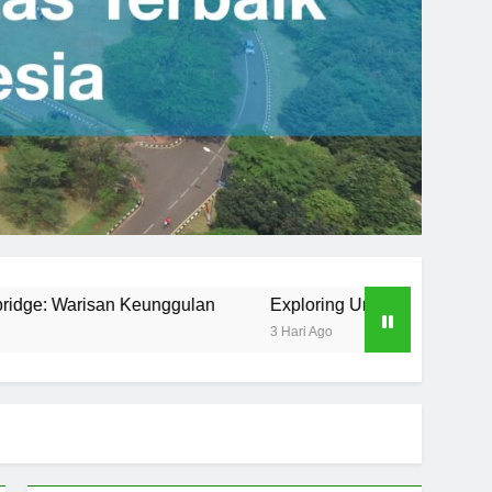
lan
Exploring Universitas Bina Darma: A Comprehensive
3 Hari Ago