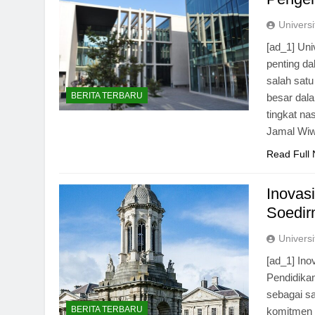
Universi
[ad_1] Uni
penting d
salah satu
BERITA TERBARU
besar dal
tingkat na
Jamal Wiw
Read Full
Inovasi
Soedir
Universi
[ad_1] Ino
Pendidikan
sebagai sa
BERITA TERBARU
komitmen k