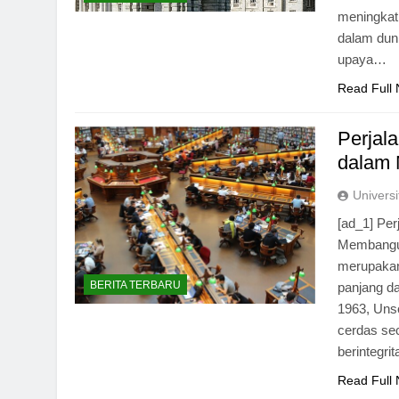
meningkat
dalam duni
upaya…
Read Full
Perjal
dalam 
Universi
[ad_1] Per
Membangun
merupakan 
BERITA TERBARU
panjang d
1963, Uns
cerdas sec
berintegri
Read Full