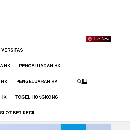
Live Now
IVERSITAS
A HK
PENGELUARAN HK
 HK
PENGELUARAN HK
 HK
TOGEL HONGKONG
SLOT BET KECIL