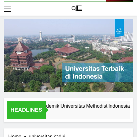
Live Now
eunggulan Akademik Universitas Methodist Indonesia
Ex
HEADLINES
1 H