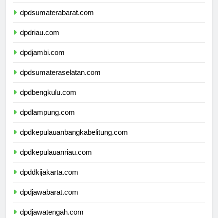
dpdsumaterautara.com
dpdsumaterabarat.com
dpdriau.com
dpdjambi.com
dpdsumateraselatan.com
dpdbengkulu.com
dpdlampung.com
dpdkepulauanbangkabelitung.com
dpdkepulauanriau.com
dpddkijakarta.com
dpdjawabarat.com