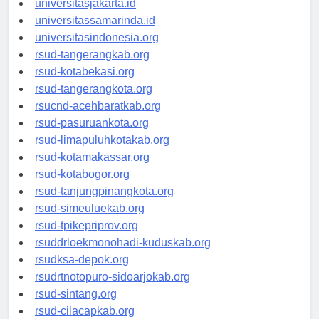
universitasjakarta.id
universitassamarinda.id
universitasindonesia.org
rsud-tangerangkab.org
rsud-kotabekasi.org
rsud-tangerangkota.org
rsucnd-acehbaratkab.org
rsud-pasuruankota.org
rsud-limapuluhkotakab.org
rsud-kotamakassar.org
rsud-kotabogor.org
rsud-tanjungpinangkota.org
rsud-simeuluekab.org
rsud-tpikepriprov.org
rsuddrloekmonohadi-kuduskab.org
rsudksa-depok.org
rsudrtnotopuro-sidoarjokab.org
rsud-sintang.org