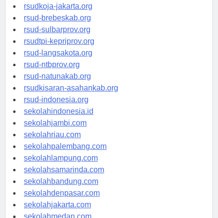
rsud-cilacapkab.org
rsudkoja-jakarta.org
rsud-brebeskab.org
rsud-sulbarprov.org
rsudtpi-kepriprov.org
rsud-langsakota.org
rsud-ntbprov.org
rsud-natunakab.org
rsudkisaran-asahankab.org
rsud-indonesia.org
sekolahindonesia.id
sekolahjambi.com
sekolahriau.com
sekolahpalembang.com
sekolahlampung.com
sekolahsamarinda.com
sekolahbandung.com
sekolahdenpasar.com
sekolahjakarta.com