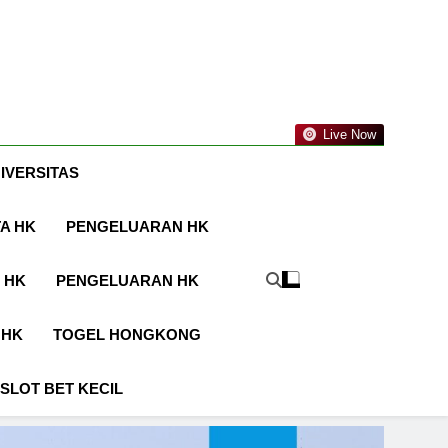
Live Now
IVERSITAS
A HK
PENGELUARAN HK
 HK
PENGELUARAN HK
 HK
TOGEL HONGKONG
SLOT BET KECIL