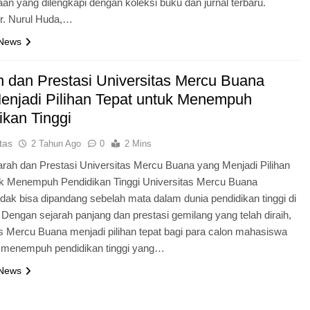
an yang dilengkapi dengan koleksi buku dan jurnal terbaru.
r. Nurul Huda,…
 News
h dan Prestasi Universitas Mercu Buana
enjadi Pilihan Tepat untuk Menempuh
ikan Tinggi
tas
2 Tahun Ago
0
2 Mins
arah dan Prestasi Universitas Mercu Buana yang Menjadi Pilihan
uk Menempuh Pendidikan Tinggi Universitas Mercu Buana
ak bisa dipandang sebelah mata dalam dunia pendidikan tinggi di
 Dengan sejarah panjang dan prestasi gemilang yang telah diraih,
s Mercu Buana menjadi pilihan tepat bagi para calon mahasiswa
n menempuh pendidikan tinggi yang…
 News