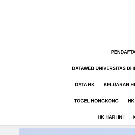
PENDAFT
DATAWEB UNIVERSITAS DI 
DATA HK
KELUARAN H
TOGEL HONGKONG
HK 
HK HARI INI