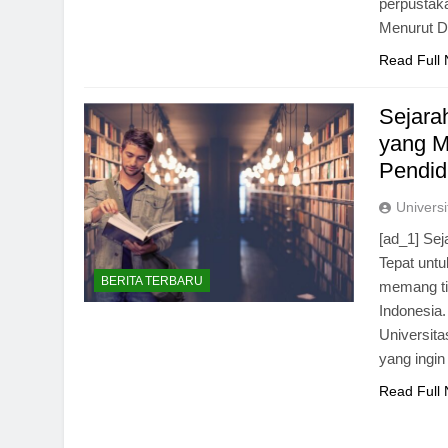
perpustaka
Menurut D
Read Full
Sejara
yang M
Pendid
Universi
[ad_1] Sej
Tepat unt
BERITA TERBARU
memang tid
Indonesia.
Universita
yang ingi
Read Full