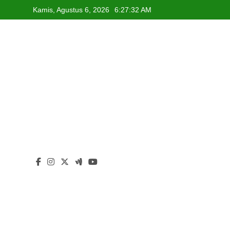
Skip
Kamis, Agustus 6, 2026
6:27:34 AM
to
content