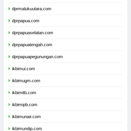
dprmaluku.com
dprmalukuutara.com
dprpapua.com
dprpapuaselatan.com
dprpapuatengah.com
dprpapuapegunungan.com
ikbimui.com
ikbimugm.com
ikbimitb.com
ikbimipb.com
ikbimunair.com