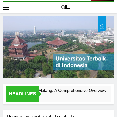
Live Now
versitas Islam Malang: A Comprehensive Overview
Menje
HEADLINES
1 Hari 