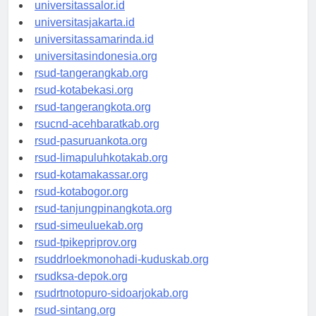
universitaswalesi.id
universitassalor.id
universitasjakarta.id
universitassamarinda.id
universitasindonesia.org
rsud-tangerangkab.org
rsud-kotabekasi.org
rsud-tangerangkota.org
rsucnd-acehbaratkab.org
rsud-pasuruankota.org
rsud-limapuluhkotakab.org
rsud-kotamakassar.org
rsud-kotabogor.org
rsud-tanjungpinangkota.org
rsud-simeuluekab.org
rsud-tpikepriprov.org
rsuddrloekmonohadi-kuduskab.org
rsudksa-depok.org
rsudrtnotopuro-sidoarjokab.org