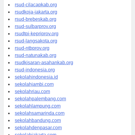
rsud-sintang.org
rsud-cilacapkab.org
rsudkoja-jakarta.org
rsud-brebeskab.org
rsud-sulbarprov.org
rsudtpi-kepriprov.org
rsud-langsakota.org
rsud-ntbprov.org
rsud-natunakab.org
rsudkisaran-asahankab.org
rsud-indonesia.org
sekolahindonesia.id
sekolahjambi.com
sekolahriau.com
sekolahpalembang.com
sekolahlampung.com
sekolahsamarinda.com
sekolahbandung.com
sekolahdenpasar.com