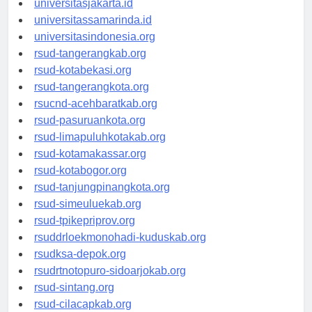
universitasjakarta.id
universitassamarinda.id
universitasindonesia.org
rsud-tangerangkab.org
rsud-kotabekasi.org
rsud-tangerangkota.org
rsucnd-acehbaratkab.org
rsud-pasuruankota.org
rsud-limapuluhkotakab.org
rsud-kotamakassar.org
rsud-kotabogor.org
rsud-tanjungpinangkota.org
rsud-simeuluekab.org
rsud-tpikepriprov.org
rsuddrloekmonohadi-kuduskab.org
rsudksa-depok.org
rsudrtnotopuro-sidoarjokab.org
rsud-sintang.org