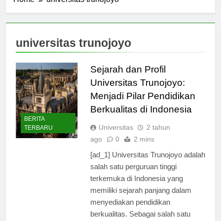
Home
universitas trunojoyo
universitas trunojoyo
Sejarah dan Profil
Universitas Trunojoyo:
Menjadi Pilar Pendidikan
Berkualitas di Indonesia
BERITA
Universitas
2 tahun
TERBARU
ago
0
2 mins
[ad_1] Universitas Trunojoyo adalah
salah satu perguruan tinggi
terkemuka di Indonesia yang
memiliki sejarah panjang dalam
menyediakan pendidikan