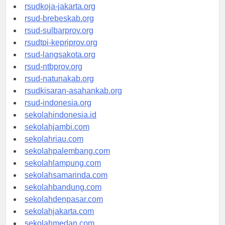
rsud-cilacapkab.org
rsudkoja-jakarta.org
rsud-brebeskab.org
rsud-sulbarprov.org
rsudtpi-kepriprov.org
rsud-langsakota.org
rsud-ntbprov.org
rsud-natunakab.org
rsudkisaran-asahankab.org
rsud-indonesia.org
sekolahindonesia.id
sekolahjambi.com
sekolahriau.com
sekolahpalembang.com
sekolahlampung.com
sekolahsamarinda.com
sekolahbandung.com
sekolahdenpasar.com
sekolahjakarta.com