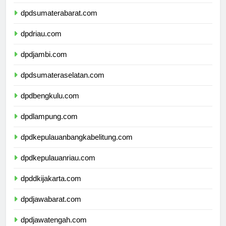
dpdsumaterautara.com
dpdsumaterabarat.com
dpdriau.com
dpdjambi.com
dpdsumateraselatan.com
dpdbengkulu.com
dpdlampung.com
dpdkepulauanbangkabelitung.com
dpdkepulauanriau.com
dpddkijakarta.com
dpdjawabarat.com