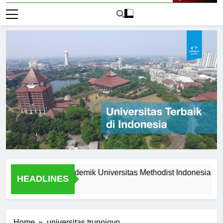
Live Now
eunggulan Akademik Universitas Methodist Indonesia
Ex
HEADLINES
1 H