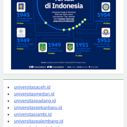
universitasaceh.id
universitasmedan.id
universitaspadang.id
universitaspekanbaru.id
universitasjambi.id
universitaspalembang.id