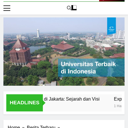
Live Now
rsitas Negeri di Jakarta: Sejarah dan Visi
Exploring Uni
HEADLINES
1 Hari Ago