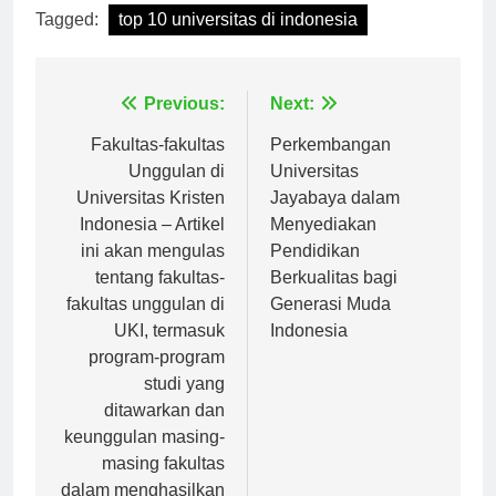
Tagged:
top 10 universitas di indonesia
Navigasi
Previous:
Next:
pos
Fakultas-fakultas
Perkembangan
Unggulan di
Universitas
Universitas Kristen
Jayabaya dalam
Indonesia – Artikel
Menyediakan
ini akan mengulas
Pendidikan
tentang fakultas-
Berkualitas bagi
fakultas unggulan di
Generasi Muda
UKI, termasuk
Indonesia
program-program
studi yang
ditawarkan dan
keunggulan masing-
masing fakultas