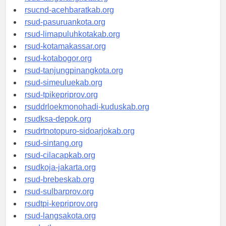
rsud-tangerangkota.org
rsucnd-acehbaratkab.org
rsud-pasuruankota.org
rsud-limapuluhkotakab.org
rsud-kotamakassar.org
rsud-kotabogor.org
rsud-tanjungpinangkota.org
rsud-simeuluekab.org
rsud-tpikepriprov.org
rsuddrloekmonohadi-kuduskab.org
rsudksa-depok.org
rsudrtnotopuro-sidoarjokab.org
rsud-sintang.org
rsud-cilacapkab.org
rsudkoja-jakarta.org
rsud-brebeskab.org
rsud-sulbarprov.org
rsudtpi-kepriprov.org
rsud-langsakota.org