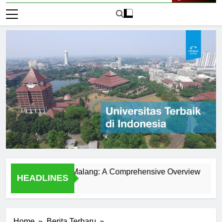
Live Now
ersitas Islam Malang: A Comprehensive Overview
Menjel
HEADLINES
1 Hari A