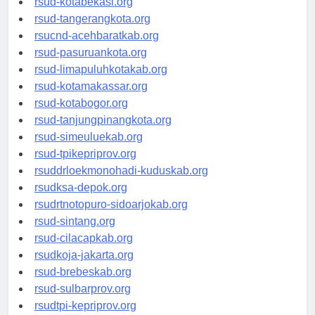
rsud-kotabekasi.org
rsud-tangerangkota.org
rsucnd-acehbaratkab.org
rsud-pasuruankota.org
rsud-limapuluhkotakab.org
rsud-kotamakassar.org
rsud-kotabogor.org
rsud-tanjungpinangkota.org
rsud-simeuluekab.org
rsud-tpikepriprov.org
rsuddrloekmonohadi-kuduskab.org
rsudksa-depok.org
rsudrtnotopuro-sidoarjokab.org
rsud-sintang.org
rsud-cilacapkab.org
rsudkoja-jakarta.org
rsud-brebeskab.org
rsud-sulbarprov.org