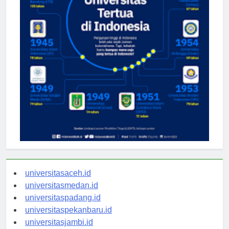
universitasaceh.id
universitasmedan.id
universitaspadang.id
universitaspekanbaru.id