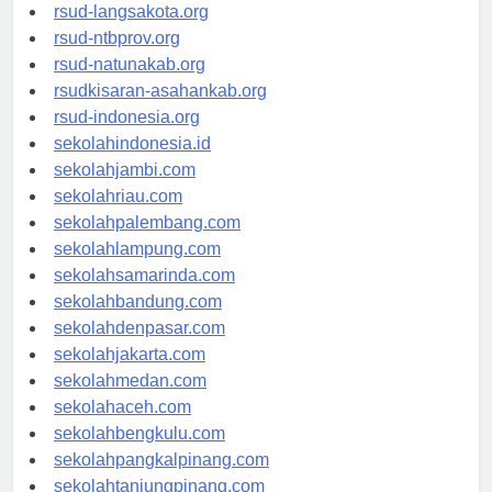
rsudtpi-kepriprov.org
rsud-langsakota.org
rsud-ntbprov.org
rsud-natunakab.org
rsudkisaran-asahankab.org
rsud-indonesia.org
sekolahindonesia.id
sekolahjambi.com
sekolahriau.com
sekolahpalembang.com
sekolahlampung.com
sekolahsamarinda.com
sekolahbandung.com
sekolahdenpasar.com
sekolahjakarta.com
sekolahmedan.com
sekolahaceh.com
sekolahbengkulu.com
sekolahpangkalpinang.com