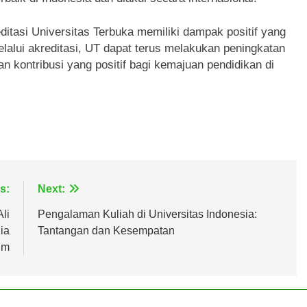
itasi Universitas Terbuka memiliki dampak positif yang
elalui akreditasi, UT dapat terus melakukan peningkatan
 kontribusi yang positif bagi kemajuan pendidikan di
s:
Next:
li
Pengalaman Kuliah di Universitas Indonesia:
ia
Tantangan dan Kesempatan
im