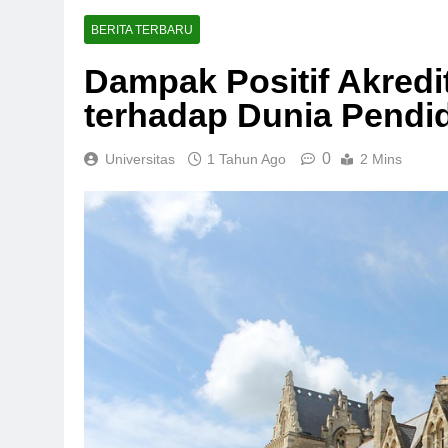
BERITA TERBARU
Dampak Positif Akredi
terhadap Dunia Pendi
0
Universitas
1 Tahun Ago
2 Mins