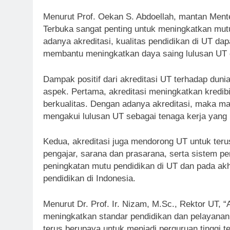
Menurut Prof. Oekan S. Abdoellah, mantan Mente
Terbuka sangat penting untuk meningkatkan mutu
adanya akreditasi, kualitas pendidikan di UT dap
membantu meningkatkan daya saing lulusan UT di
Dampak positif dari akreditasi UT terhadap dun
aspek. Pertama, akreditasi meningkatkan kredib
berkualitas. Dengan adanya akreditasi, maka ma
mengakui lulusan UT sebagai tenaga kerja yang
Kedua, akreditasi juga mendorong UT untuk teru
pengajar, sarana dan prasarana, serta sistem pe
peningkatan mutu pendidikan di UT dan pada akh
pendidikan di Indonesia.
Menurut Dr. Prof. Ir. Nizam, M.Sc., Rektor UT, 
meningkatkan standar pendidikan dan pelayana
terus berupaya untuk menjadi perguruan tinggi te