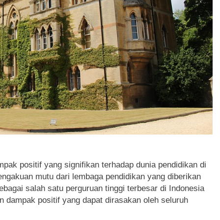
pak positif yang signifikan terhadap dunia pendidikan di
engakuan mutu dari lembaga pendidikan yang diberikan
agai salah satu perguruan tinggi terbesar di Indonesia
n dampak positif yang dapat dirasakan oleh seluruh