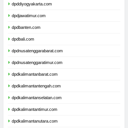
dpddiyogyakarta.com
dpdjawatimur.com
dpdbanten.com
dpdbali.com
dpdnusatenggarabarat.com
dpdnusatenggaratimur.com
dpdkalimantanbarat.com
dpdkalimantantengah.com
dpdkalimantanselatan.com
dpdkalimantantimur.com
dpdkalimantanutara.com