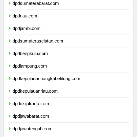
dpdsumaterabarat.com
dpdriau.com
dpdjambi.com
dpdsumateraselatan.com
dpdbengkulu.com
dpdlampung.com
dpdkepulauanbangkabelitung.com
dpdkepulauanriau.com
dpddkijakarta.com
dpdjawabarat.com
dpdjawatengah.com