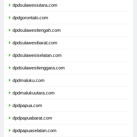
dpdsulawesiutara.com
dpdgorontalo.com
dpdsulawesitengah.com
dpdsulawesibarat.com
dpdsulawesiselatan.com
dpdsulawesitenggara.com
dpdmaluku.com
dpdmalukuutara.com
dpdpapua.com
dpdpapuabarat.com
dpdpapuaselatan.com