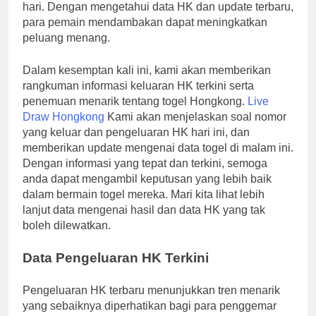
dari angka yang muncul, baik di sore maupun malam
hari. Dengan mengetahui data HK dan update terbaru,
para pemain mendambakan dapat meningkatkan
peluang menang.
Dalam kesemptan kali ini, kami akan memberikan
rangkuman informasi keluaran HK terkini serta
penemuan menarik tentang togel Hongkong.
Live
Draw Hongkong
Kami akan menjelaskan soal nomor
yang keluar dan pengeluaran HK hari ini, dan
memberikan update mengenai data togel di malam ini.
Dengan informasi yang tepat dan terkini, semoga
anda dapat mengambil keputusan yang lebih baik
dalam bermain togel mereka. Mari kita lihat lebih
lanjut data mengenai hasil dan data HK yang tak
boleh dilewatkan.
Data Pengeluaran HK Terkini
Pengeluaran HK terbaru menunjukkan tren menarik