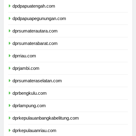
dpdpapuatengah.com
dpdpapuapegunungan.com
dprsumaterautara.com
dprsumaterabarat.com
dprriau.com
dprjambi.com
dprsumateraselatan.com
dprbengkulu.com
dprlampung.com
dprkepulauanbangkabelitung.com
dprkepulauanriau.com