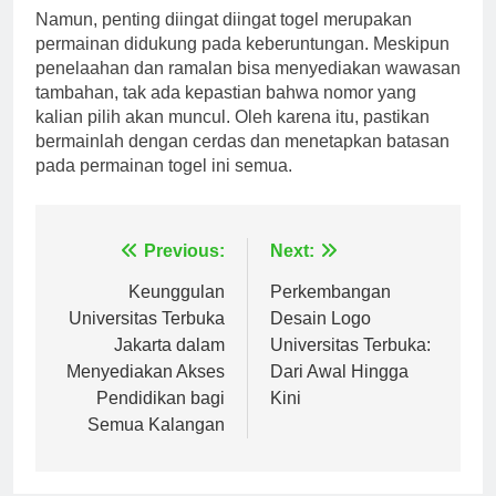
Namun, penting diingat diingat togel merupakan
permainan didukung pada keberuntungan. Meskipun
penelaahan dan ramalan bisa menyediakan wawasan
tambahan, tak ada kepastian bahwa nomor yang
kalian pilih akan muncul. Oleh karena itu, pastikan
bermainlah dengan cerdas dan menetapkan batasan
pada permainan togel ini semua.
Navigasi
Previous:
Next:
pos
Keunggulan
Perkembangan
Universitas Terbuka
Desain Logo
Jakarta dalam
Universitas Terbuka:
Menyediakan Akses
Dari Awal Hingga
Pendidikan bagi
Kini
Semua Kalangan