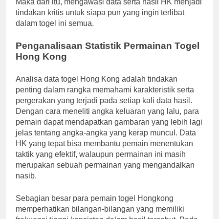
Maka dari itu, mengawasi data serta hasil HK menjadi
tindakan kritis untuk siapa pun yang ingin terlibat
dalam togel ini semua.
Penganalisaan Statistik Permainan Togel
Hong Kong
Analisa data togel Hong Kong adalah tindakan
penting dalam rangka memahami karakteristik serta
pergerakan yang terjadi pada setiap kali data hasil.
Dengan cara meneliti angka keluaran yang lalu, para
pemain dapat mendapatkan gambaran yang lebih lagi
jelas tentang angka-angka yang kerap muncul. Data
HK yang tepat bisa membantu pemain menentukan
taktik yang efektif, walaupun permainan ini masih
merupakan sebuah permainan yang mengandalkan
nasib.
Sebagian besar para pemain togel Hongkong
memperhatikan bilangan-bilangan yang memiliki