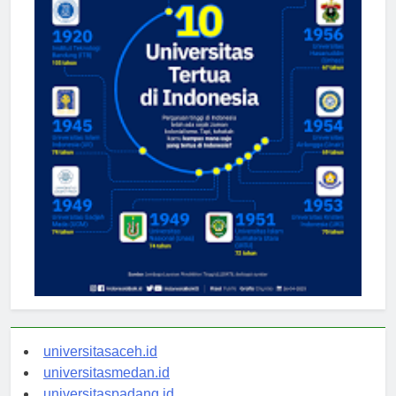
universitasaceh.id
universitasmedan.id