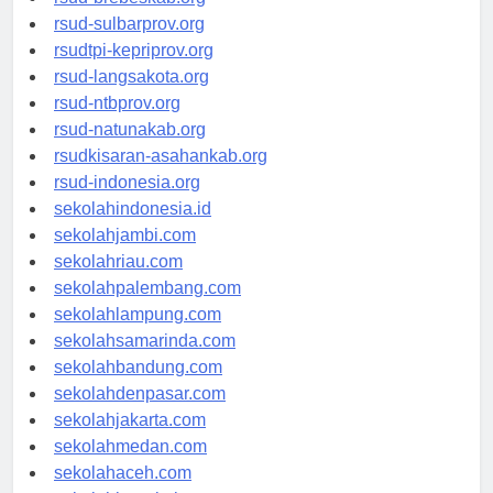
rsud-brebeskab.org
rsud-sulbarprov.org
rsudtpi-kepriprov.org
rsud-langsakota.org
rsud-ntbprov.org
rsud-natunakab.org
rsudkisaran-asahankab.org
rsud-indonesia.org
sekolahindonesia.id
sekolahjambi.com
sekolahriau.com
sekolahpalembang.com
sekolahlampung.com
sekolahsamarinda.com
sekolahbandung.com
sekolahdenpasar.com
sekolahjakarta.com
sekolahmedan.com
sekolahaceh.com