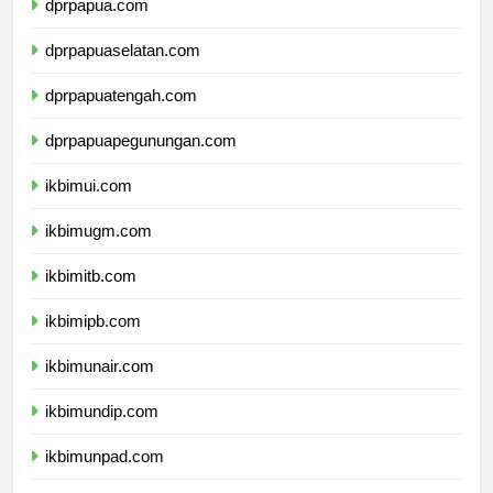
dprpapua.com
dprpapuaselatan.com
dprpapuatengah.com
dprpapuapegunungan.com
ikbimui.com
ikbimugm.com
ikbimitb.com
ikbimipb.com
ikbimunair.com
ikbimundip.com
ikbimunpad.com