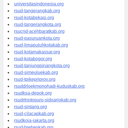
universitassamarinda.id
universitasindonesia.org
rsud-tangerangkab.org
rsud-kotabekasi.org
rsud-tangerangkota.org
rsucnd-acehbaratkab.org
rsud-pasuruankota.org
rsud-limapuluhkotakab.org
rsud-kotamakassar.org
rsud-kotabogor.org
rsud-tanjungpinangkota.org
rsud-simeuluekab.org
rsud-tpikepriprov.org
rsuddrloekmonohadi-kuduskab.org
rsudksa-depok.org
rsudrtnotopuro-sidoarjokab.org
rsud-sintang.org
rsud-cilacapkab.org
rsudkoja-jakarta.org