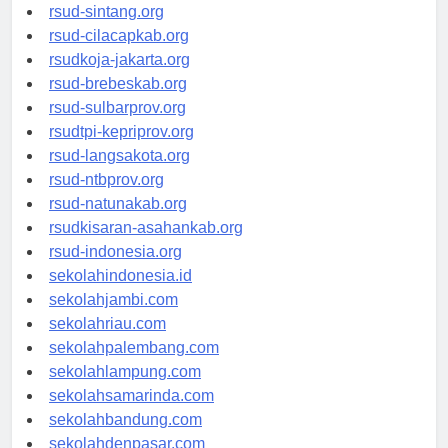
rsudrtnotopuro-sidoarjokab.org
rsud-sintang.org
rsud-cilacapkab.org
rsudkoja-jakarta.org
rsud-brebeskab.org
rsud-sulbarprov.org
rsudtpi-kepriprov.org
rsud-langsakota.org
rsud-ntbprov.org
rsud-natunakab.org
rsudkisaran-asahankab.org
rsud-indonesia.org
sekolahindonesia.id
sekolahjambi.com
sekolahriau.com
sekolahpalembang.com
sekolahlampung.com
sekolahsamarinda.com
sekolahbandung.com