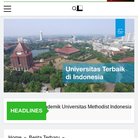
Live Now
eunggulan Akademik Universitas Methodist Indonesia
Ex
HEADLINES
1 H