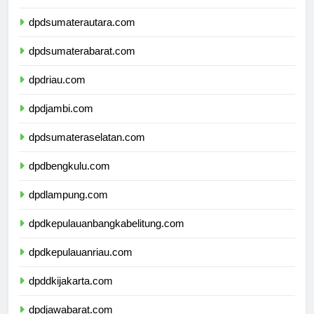
dpdaceh.com
dpdsumaterautara.com
dpdsumaterabarat.com
dpdriau.com
dpdjambi.com
dpdsumateraselatan.com
dpdbengkulu.com
dpdlampung.com
dpdkepulauanbangkabelitung.com
dpdkepulauanriau.com
dpddkijakarta.com