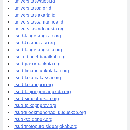
universitaswalesi.id
universitassalor.id
universitasjakarta.id
universitassamarinda.id
universitasindonesia.org
rsud-tangerangkab.org
rsud-kotabekasi.org
rsud-tangerangkota.org
rsucnd-acehbaratkab.org
rsud-pasuruankota.org
rsud-limapuluhkotakab.org
rsud-kotamakassar.org
rsud-kotabogor.org
rsud-tanjungpinangkota.org
rsud-simeuluekab.org
rsud-tpikepriprov.org
rsuddrloekmonohadi-kuduskab.org
rsudksa-depok.org