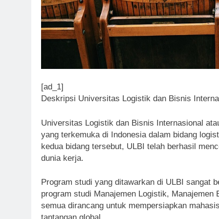
[ad_1]
Deskripsi Universitas Logistik dan Bisnis Interna
Universitas Logistik dan Bisnis Internasional at
yang terkemuka di Indonesia dalam bidang logist
kedua bidang tersebut, ULBI telah berhasil men
dunia kerja.
Program studi yang ditawarkan di ULBI sangat b
program studi Manajemen Logistik, Manajemen B
semua dirancang untuk mempersiapkan mahasis
tantangan global.