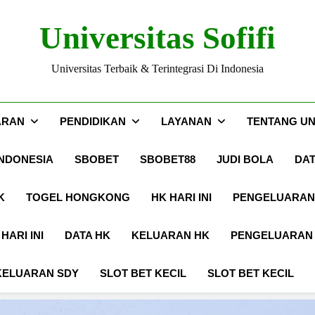
Universitas Sofifi
Universitas Terbaik & Terintegrasi Di Indonesia
ARAN
PENDIDIKAN
LAYANAN
TENTANG UN
INDONESIA
SBOBET
SBOBET88
JUDI BOLA
DAT
K
TOGEL HONGKONG
HK HARI INI
PENGELUARAN
HARI INI
DATA HK
KELUARAN HK
PENGELUARAN
KELUARAN SDY
SLOT BET KECIL
SLOT BET KECIL