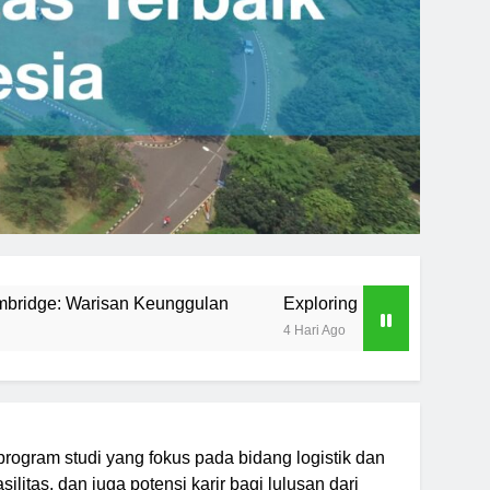
n
Exploring Universitas Bina Darma: A Comprehensive O
4 Hari Ago
program studi yang fokus pada bidang logistik dan
silitas, dan juga potensi karir bagi lulusan dari