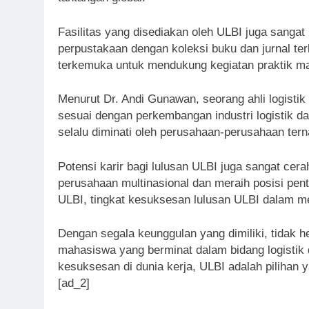
Fasilitas yang disediakan oleh ULBI juga sangat 
perpustakaan dengan koleksi buku dan jurnal te
terkemuka untuk mendukung kegiatan praktik m
Menurut Dr. Andi Gunawan, seorang ahli logistik 
sesuai dengan perkembangan industri logistik da
selalu diminati oleh perusahaan-perusahaan ter
Potensi karir bagi lulusan ULBI juga sangat cera
perusahaan multinasional dan meraih posisi pent
ULBI, tingkat kesuksesan lulusan ULBI dalam m
Dengan segala keunggulan yang dimiliki, tidak h
mahasiswa yang berminat dalam bidang logistik da
kesuksesan di dunia kerja, ULBI adalah pilihan y
[ad_2]