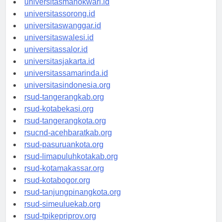
universitasmanokwari.id
universitassorong.id
universitaswanggar.id
universitaswalesi.id
universitassalor.id
universitasjakarta.id
universitassamarinda.id
universitasindonesia.org
rsud-tangerangkab.org
rsud-kotabekasi.org
rsud-tangerangkota.org
rsucnd-acehbaratkab.org
rsud-pasuruankota.org
rsud-limapuluhkotakab.org
rsud-kotamakassar.org
rsud-kotabogor.org
rsud-tanjungpinangkota.org
rsud-simeuluekab.org