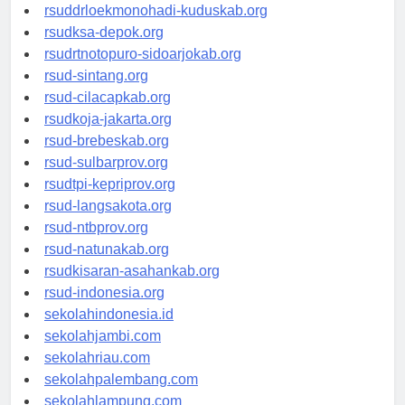
rsud-tpikepriprov.org
rsuddrloekmonohadi-kuduskab.org
rsudksa-depok.org
rsudrtnotopuro-sidoarjokab.org
rsud-sintang.org
rsud-cilacapkab.org
rsudkoja-jakarta.org
rsud-brebeskab.org
rsud-sulbarprov.org
rsudtpi-kepriprov.org
rsud-langsakota.org
rsud-ntbprov.org
rsud-natunakab.org
rsudkisaran-asahankab.org
rsud-indonesia.org
sekolahindonesia.id
sekolahjambi.com
sekolahriau.com
sekolahpalembang.com