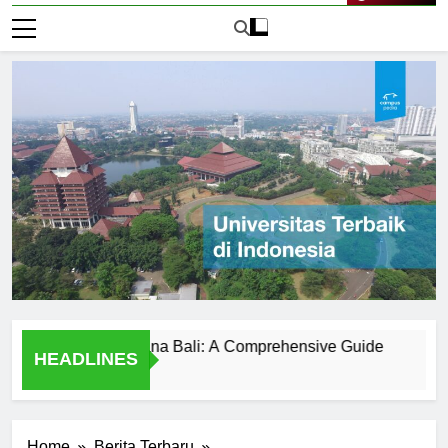
Live Now
versitas Udayana Bali: A Comprehensive Guide
Sejarah 
HEADLINES
1 Hari Ago