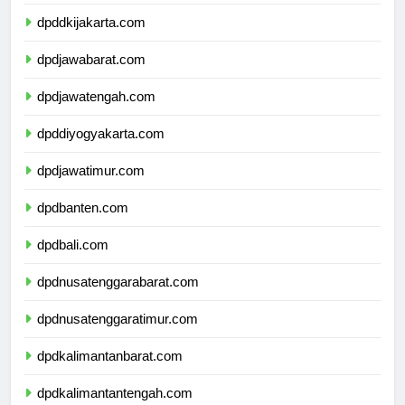
dpdkepulauanriau.com
dpddkijakarta.com
dpdjawabarat.com
dpdjawatengah.com
dpddiyogyakarta.com
dpdjawatimur.com
dpdbanten.com
dpdbali.com
dpdnusatenggarabarat.com
dpdnusatenggaratimur.com
dpdkalimantanbarat.com