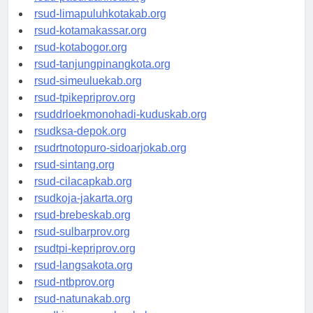
rsud-pasuruankota.org
rsud-limapuluhkotakab.org
rsud-kotamakassar.org
rsud-kotabogor.org
rsud-tanjungpinangkota.org
rsud-simeuluekab.org
rsud-tpikepriprov.org
rsuddrloekmonohadi-kuduskab.org
rsudksa-depok.org
rsudrtnotopuro-sidoarjokab.org
rsud-sintang.org
rsud-cilacapkab.org
rsudkoja-jakarta.org
rsud-brebeskab.org
rsud-sulbarprov.org
rsudtpi-kepriprov.org
rsud-langsakota.org
rsud-ntbprov.org
rsud-natunakab.org