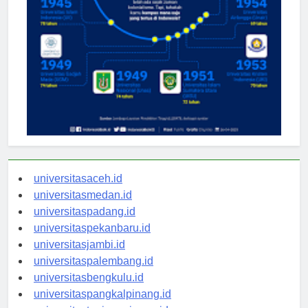
universitasaceh.id
universitasmedan.id
universitaspadang.id
universitaspekanbaru.id
universitasjambi.id
universitaspalembang.id
universitasbengkulu.id
universitaspangkalpinang.id