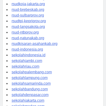
rsud-cilacapkab.org
rsudkoja-jakarta.org
rsud-brebeskab.org
rsud-sulbarprov.org
rsudtpi-kepriprov.org
rsud-langsakota.org
rsud-ntbprov.org
rsud-natunakab.org
rsudkisaran-asahankab.org
rsud-indonesia.org
sekolahindonesia.id
sekolahjambi.com
sekolahriau.com
sekolahpalembang.com
sekolahlampung.com
sekolahsamarinda.com
sekolahbandung.com
sekolahdenpasar.com
sekolahjakarta.com