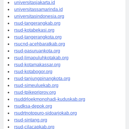
universitassalor.id
universitasjakarta.id
universitassamarinda.id
universitasindonesia.org
rsud-tangerangkab.org
rsud-kotabekasi.org
rsud-tangerangkota.org
rsucnd-acehbaratkab.org
rsud-pasuruankota.org
rsud-limapuluhkotakab.org
rsud-kotamakassar.org
rsud-kotabogor.org
rsud-tanjungpinangkota.org
rsud-simeuluekab.org
rsud-tpikepriprov.org
rsuddrloekmonohadi-kuduskab.org
rsudksa-depok.org
rsudrtnotopuro-sidoarjokab.org
rsud-sintang.org