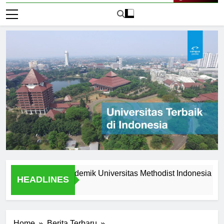
Live Now
unggulan Akademik Universitas Methodist Indonesia
Exp
HEADLINES
2 Ha