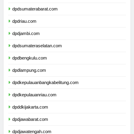
dpdsumaterautara.com
dpdsumaterabarat.com
dpdriau.com
dpdjambi.com
dpdsumateraselatan.com
dpdbengkulu.com
dpdlampung.com
dpdkepulauanbangkabelitung.com
dpdkepulauanriau.com
dpddkijakarta.com
dpdjawabarat.com