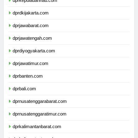
dprkepulauanriau.com
dprdkijakarta.com
dprjawabarat.com
dprjawatengah.com
dprdiyogyakarta.com
dprjawatimur.com
dprbanten.com
dprbali.com
dprnusatenggarabarat.com
dprnusatenggaratimur.com
dprkalimantanbarat.com