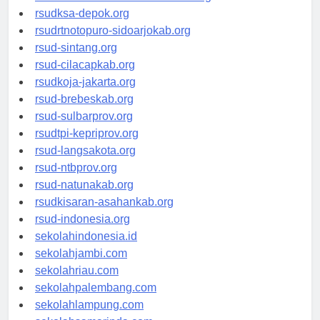
rsuddrloekmonohadi-kuduskab.org
rsudksa-depok.org
rsudrtnotopuro-sidoarjokab.org
rsud-sintang.org
rsud-cilacapkab.org
rsudkoja-jakarta.org
rsud-brebeskab.org
rsud-sulbarprov.org
rsudtpi-kepriprov.org
rsud-langsakota.org
rsud-ntbprov.org
rsud-natunakab.org
rsudkisaran-asahankab.org
rsud-indonesia.org
sekolahindonesia.id
sekolahjambi.com
sekolahriau.com
sekolahpalembang.com
sekolahlampung.com