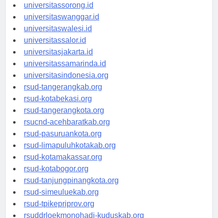
universitasmanokwari.id
universitassorong.id
universitaswanggar.id
universitaswalesi.id
universitassalor.id
universitasjakarta.id
universitassamarinda.id
universitasindonesia.org
rsud-tangerangkab.org
rsud-kotabekasi.org
rsud-tangerangkota.org
rsucnd-acehbaratkab.org
rsud-pasuruankota.org
rsud-limapuluhkotakab.org
rsud-kotamakassar.org
rsud-kotabogor.org
rsud-tanjungpinangkota.org
rsud-simeuluekab.org
rsud-tpikepriprov.org