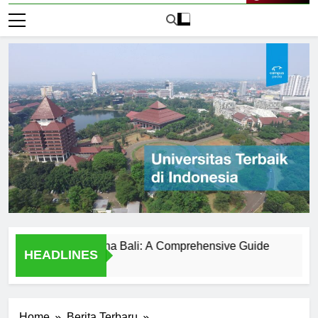
Live Now
versitas Udayana Bali: A Comprehensive Guide
Sejarah 
HEADLINES
2 Hari Ago