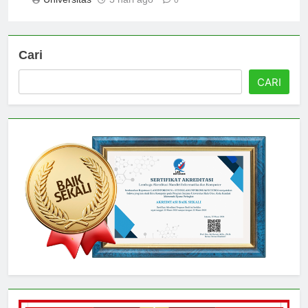
Universitas
3 hari ago
0
Cari
CARI