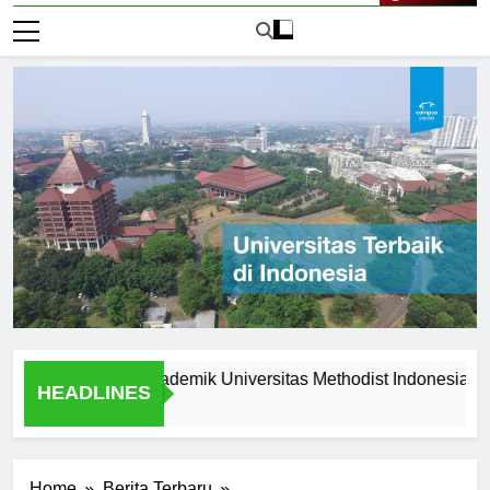
Live Now
eunggulan Akademik Universitas Methodist Indonesia
Ex
HEADLINES
1 H