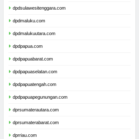
dpdsulawesiselatan.com
dpdsulawesitenggara.com
dpdmaluku.com
dpdmalukuutara.com
dpdpapua.com
dpdpapuabarat.com
dpdpapuaselatan.com
dpdpapuatengah.com
dpdpapuapegunungan.com
dprsumaterautara.com
dprsumaterabarat.com