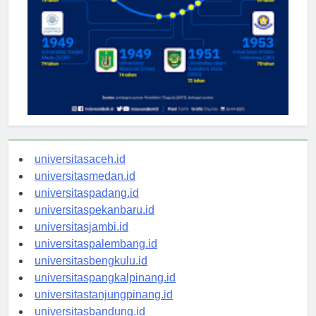
universitasaceh.id
universitasmedan.id
universitaspadang.id
universitaspekanbaru.id
universitasjambi.id
universitaspalembang.id
universitasbengkulu.id
universitaspangkalpinang.id
universitastanjungpinang.id