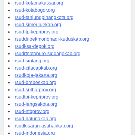
rsud-limapuluhkotakab.org
rsud-kotamakassar.org
rsud-kotabogor.org
rsud-tanjungpinangkota.org
rsud-simeuluekab.org
rsud-tpikepriprov.org
rsuddrloekmonohadi-kuduskab.org
rsudksa-depok.org
rsudrtnotopuro-sidoarjokab.org
rsud-sintang.org
rsud-cilacapkab.org
rsudkoja-jakarta.org
rsud-brebeskab.org
rsud-sulbarprov.org
rsudtpi-kepriprov.org
rsud-langsakota.org
rsud-ntbprov.org
rsud-natunakab.org
rsudkisaran-asahankab.org