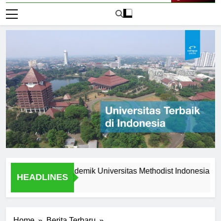
Live Now
eunggulan Akademik Universitas Methodist Indonesia
Exp
HEADLINES
2 Ha