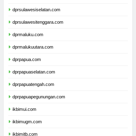
dprsulawesibarat.com
dprsulawesiselatan.com
dprsulawesitenggara.com
dprmaluku.com
dprmalukuutara.com
dprpapua.com
dprpapuaselatan.com
dprpapuatengah.com
dprpapuapegunungan.com
ikbimui.com
ikbimugm.com