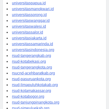
universitasjayapura.id
universitaspapua.id
universitasmanokwari.id
universitassorong.id
universitaswanggar.id
universitaswalesi.id
universitassalor.id
universitasjakarta.id
universitassamarinda.id
universitasindonesia.org
rsud-tangerangkab.org
rsud-kotabekasi.org
rsud-tangerangkota.org
rsucnd-acehbaratkab.org
rsud-pasuruankota.org
rsud-limapuluhkotakab.org
rsud-kotamakassar.org
rsud-kotabogor.org
rsud-tanjungpinangkota.org