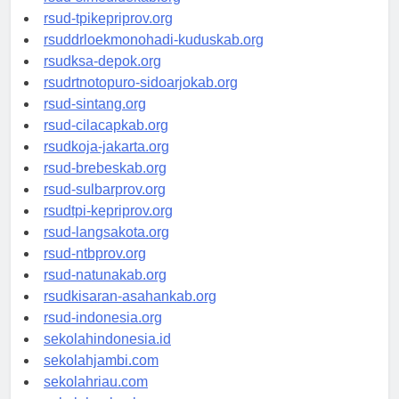
rsud-simeuluekab.org
rsud-tpikepriprov.org
rsuddrloekmonohadi-kuduskab.org
rsudksa-depok.org
rsudrtnotopuro-sidoarjokab.org
rsud-sintang.org
rsud-cilacapkab.org
rsudkoja-jakarta.org
rsud-brebeskab.org
rsud-sulbarprov.org
rsudtpi-kepriprov.org
rsud-langsakota.org
rsud-ntbprov.org
rsud-natunakab.org
rsudkisaran-asahankab.org
rsud-indonesia.org
sekolahindonesia.id
sekolahjambi.com
sekolahriau.com