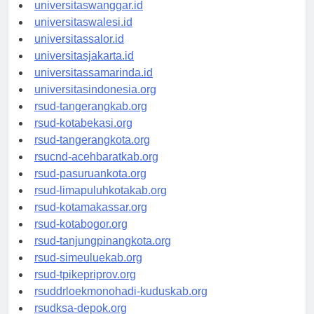
universitassorong.id
universitaswanggar.id
universitaswalesi.id
universitassalor.id
universitasjakarta.id
universitassamarinda.id
universitasindonesia.org
rsud-tangerangkab.org
rsud-kotabekasi.org
rsud-tangerangkota.org
rsucnd-acehbaratkab.org
rsud-pasuruankota.org
rsud-limapuluhkotakab.org
rsud-kotamakassar.org
rsud-kotabogor.org
rsud-tanjungpinangkota.org
rsud-simeuluekab.org
rsud-tpikepriprov.org
rsuddrloekmonohadi-kuduskab.org