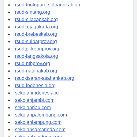
rsudksa-depok.org
rsudrtnotopuro-sidoarjokab.org
rsud-sintang.org
rsud-cilacapkab.org
rsudkoja-jakarta.org
rsud-brebeskab.org
rsud-sulbarprov.org
rsudtpi-kepriprov.org
rsud-langsakota.org
rsud-ntbprov.org
rsud-natunakab.org
rsudkisaran-asahankab.org
rsud-indonesia.org
sekolahindonesia.id
sekolahjambi.com
sekolahriau.com
sekolahpalembang.com
sekolahlampung.com
sekolahsamarinda.com