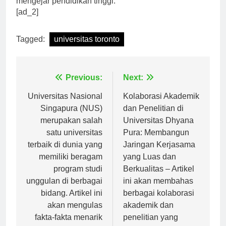
mengejar pendidikan tinggi.
[ad_2]
Tagged:
universitas toronto
Navigasi
Previous:
Next:
pos
Universitas Nasional
Kolaborasi Akademik
Singapura (NUS)
dan Penelitian di
merupakan salah
Universitas Dhyana
satu universitas
Pura: Membangun
terbaik di dunia yang
Jaringan Kerjasama
memiliki beragam
yang Luas dan
program studi
Berkualitas – Artikel
unggulan di berbagai
ini akan membahas
bidang. Artikel ini
berbagai kolaborasi
akan mengulas
akademik dan