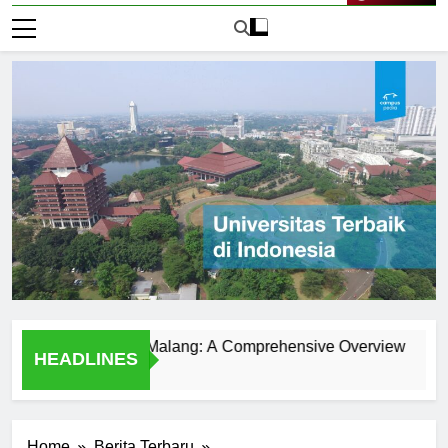
Live Now
versitas Islam Malang: A Comprehensive Overview
Menje
HEADLINES
1 Hari 