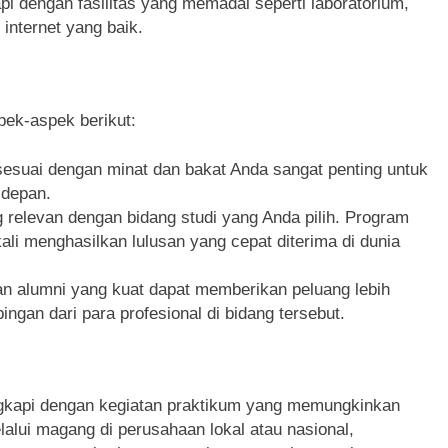
kapi dengan fasilitas yang memadai seperti laboratorium,
 internet yang baik.
pek-aspek berikut:
sesuai dengan minat dan bakat Anda sangat penting untuk
 depan.
ng relevan dengan bidang studi yang Anda pilih. Program
kali menghasilkan lulusan yang cepat diterima di dunia
an alumni yang kuat dapat memberikan peluang lebih
ngan dari para profesional di bidang tersebut.
lengkapi dengan kegiatan praktikum yang memungkinkan
alui magang di perusahaan lokal atau nasional,