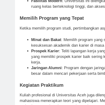
Fasilitas Modern
: Universitas ini dileng
ruang kelas berteknologi tinggi, dan akses
Memilih Program yang Tepat
Ketika memilih program studi, pertimbangkan as
Minat dan Bakat
: Memilih program yang 
kesuksesan akademik dan karier di masa
Prospek Karier
: Teliti lapangan kerja ya
yang memiliki prospek karier baik sering 
kerja.
Jaringan Alumni
: Program dengan jaring
besar dalam mencari pekerjaan serta bimbi
Kegiatan Praktikum
Kuliah profesional di Universitas Aceh juga di
mahasiswa menerapkan teori yang dipelajari. Mel