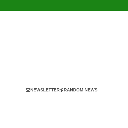
NEWSLETTER
RANDOM NEWS