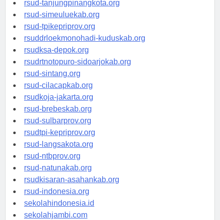
rsud-tanjungpinangkota.org
rsud-simeuluekab.org
rsud-tpikepriprov.org
rsuddrloekmonohadi-kuduskab.org
rsudksa-depok.org
rsudrtnotopuro-sidoarjokab.org
rsud-sintang.org
rsud-cilacapkab.org
rsudkoja-jakarta.org
rsud-brebeskab.org
rsud-sulbarprov.org
rsudtpi-kepriprov.org
rsud-langsakota.org
rsud-ntbprov.org
rsud-natunakab.org
rsudkisaran-asahankab.org
rsud-indonesia.org
sekolahindonesia.id