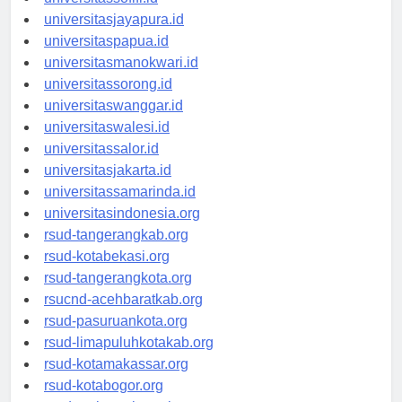
universitassofifi.id
universitasjayapura.id
universitaspapua.id
universitasmanokwari.id
universitassorong.id
universitaswanggar.id
universitaswalesi.id
universitassalor.id
universitasjakarta.id
universitassamarinda.id
universitasindonesia.org
rsud-tangerangkab.org
rsud-kotabekasi.org
rsud-tangerangkota.org
rsucnd-acehbaratkab.org
rsud-pasuruankota.org
rsud-limapuluhkotakab.org
rsud-kotamakassar.org
rsud-kotabogor.org