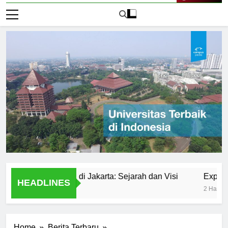
Live Now
rsitas Negeri di Jakarta: Sejarah dan Visi
Exploring Uni
HEADLINES
2 Hari Ago