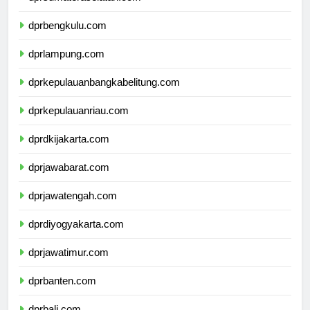
dprsumateraselatan.com
dprbengkulu.com
dprlampung.com
dprkepulauanbangkabelitung.com
dprkepulauanriau.com
dprdkijakarta.com
dprjawabarat.com
dprjawatengah.com
dprdiyogyakarta.com
dprjawatimur.com
dprbanten.com