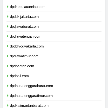
dpdkepulauanbangkabelitung.com
dpdkepulauanriau.com
dpddkijakarta.com
dpdjawabarat.com
dpdjawatengah.com
dpddiyogyakarta.com
dpdjawatimur.com
dpdbanten.com
dpdbali.com
dpdnusatenggarabarat.com
dpdnusatenggaratimur.com