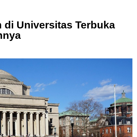
 di Universitas Terbuka
nnya