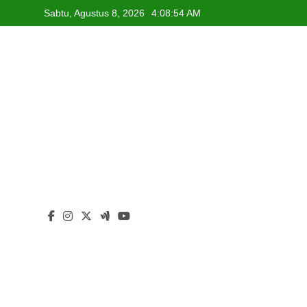
Skip
Sabtu, Agustus 8, 2026
4:08:56 AM
to
content