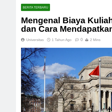
BERITA TERBARU
Mengenal Biaya Kuliah
dan Cara Mendapatka
0
Universitas
1 Tahun Ago
2 Mins