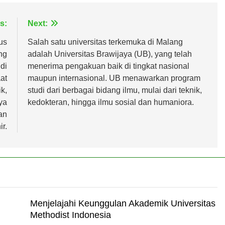
s:
Next:
us
Salah satu universitas terkemuka di Malang
ng
adalah Universitas Brawijaya (UB), yang telah
di
menerima pengakuan baik di tingkat nasional
at
maupun internasional. UB menawarkan program
k,
studi dari berbagai bidang ilmu, mulai dari teknik,
ya
kedokteran, hingga ilmu sosial dan humaniora.
an
r.
Menjelajahi Keunggulan Akademik Universitas
Methodist Indonesia