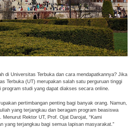
ah di Universitas Terbuka dan cara mendapatkannya? Jika
tas Terbuka (UT) merupakan salah satu perguruan tinggi
 program studi yang dapat diakses secara online.
rupakan pertimbangan penting bagi banyak orang. Namun,
uliah yang terjangkau dan beragam program beasiswa
enurut Rektor UT, Prof. Ojat Darojat, “Kami
 yang terjangkau bagi semua lapisan masyarakat.”