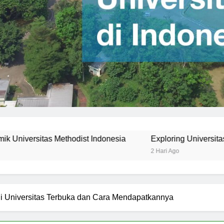
 Indonesia
Exploring Universitas Udayana Bali: A Comp
2 Hari Ago
i Universitas Terbuka dan Cara Mendapatkannya