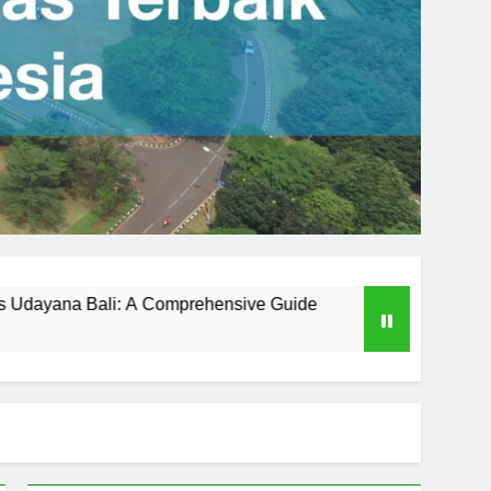
rehensive Guide
Sejarah Universitas Cambridge: Warisa
3 Hari Ago