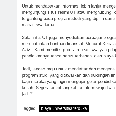
Untuk mendapatkan informasi lebih lanjut mengen
mengunjungi situs resmi UT atau menghubungi k
tergantung pada program studi yang dipilih dan
mahasiswa lama.
Selain itu, UT juga menyediakan berbagai prog
membutuhkan bantuan finansial. Menurut Kepala
Aziz, “Kami memiliki program beasiswa yang 
pendidikannya tanpa harus terbebani oleh biaya k
Jadi, jangan ragu untuk mendaftar dan mengenal 
program studi yang ditawarkan dan dukungan fin
bagi mereka yang ingin mengejar gelar pendidika
kuliah. Segera ambil langkah untuk mewujudkan
[ad_2]
Tagged:
biaya universitas terbuka