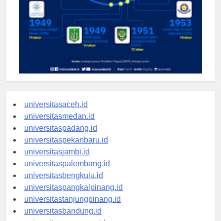
universitasaceh.id
universitasmedan.id
universitaspadang.id
universitaspekanbaru.id
universitasjambi.id
universitaspalembang.id
universitasbengkulu.id
universitaspangkalpinang.id
universitastanjungpinang.id
universitasbandung.id