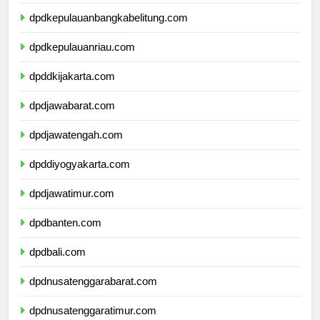
dpdlampung.com
dpdkepulauanbangkabelitung.com
dpdkepulauanriau.com
dpddkijakarta.com
dpdjawabarat.com
dpdjawatengah.com
dpddiyogyakarta.com
dpdjawatimur.com
dpdbanten.com
dpdbali.com
dpdnusatenggarabarat.com