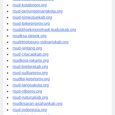
rsud-kotamakassar.org
rsud-kotabogor.org
rsud-tanjungpinangkota.org
rsud-simeuluekab.org
rsud-tpikepriprov.org
rsuddrloekmonohadi-kuduskab.org
rsudksa-depok.org
rsudrtnotopuro-sidoarjokab.org
rsud-sintang.org
rsud-cilacapkab.org
rsudkoja-jakarta.org
rsud-brebeskab.org
rsud-sulbarprov.org
rsudtpi-kepriprov.org
rsud-langsakota.org
rsud-ntbprov.org
rsud-natunakab.org
rsudkisaran-asahankab.org
rsud-indonesia.org