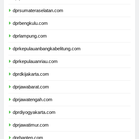
dprjambi.com
dprsumateraselatan.com
dprbengkulu.com
dprlampung.com
dprkepulauanbangkabelitung.com
dprkepulauanriau.com
dprdkijakarta.com
dprjawabarat.com
dprjawatengah.com
dprdiyogyakarta.com
dprjawatimur.com