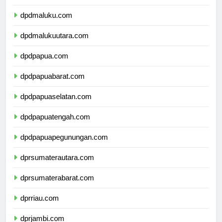
dpdsulawesitenggara.com
dpdmaluku.com
dpdmalukuutara.com
dpdpapua.com
dpdpapuabarat.com
dpdpapuaselatan.com
dpdpapuatengah.com
dpdpapuapegunungan.com
dprsumaterautara.com
dprsumaterabarat.com
dprriau.com