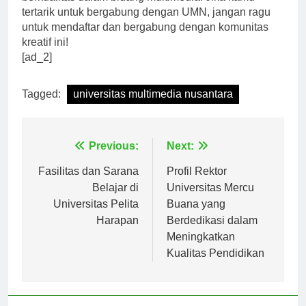
berkualitas dalam bidang multimedia. Jika kamu
tertarik untuk bergabung dengan UMN, jangan ragu
untuk mendaftar dan bergabung dengan komunitas
kreatif ini!
[ad_2]
Tagged:
universitas multimedia nusantara
Navigasi
Previous:
Next:
pos
Fasilitas dan Sarana
Profil Rektor
Belajar di
Universitas Mercu
Universitas Pelita
Buana yang
Harapan
Berdedikasi dalam
Meningkatkan
Kualitas Pendidikan