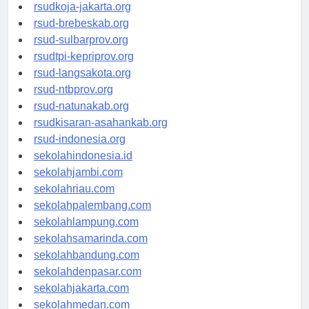
rsud-cilacapkab.org
rsudkoja-jakarta.org
rsud-brebeskab.org
rsud-sulbarprov.org
rsudtpi-kepriprov.org
rsud-langsakota.org
rsud-ntbprov.org
rsud-natunakab.org
rsudkisaran-asahankab.org
rsud-indonesia.org
sekolahindonesia.id
sekolahjambi.com
sekolahriau.com
sekolahpalembang.com
sekolahlampung.com
sekolahsamarinda.com
sekolahbandung.com
sekolahdenpasar.com
sekolahjakarta.com