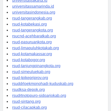
universitasjakarta.id
universitassamarinda.id
universitasindonesia.org
rsud-tangerangkab.org
rsud-kotabekasi.org
rsud-tangerangkota.org
rsucnd-acehbaratkab.org
rsud-pasuruankota.org
rsud-limapuluhkotakab.org
rsud-kotamakassar.org
rsud-kotabogor.org
rsud-tanjungpinangkota.org
rsud-simeuluekab.org
rsud-tpikepriprov.org
rsuddrloekmonohadi-kuduskab.org
rsudksa-depok.org
rsudrtnotopuro-sidoarjokab.org
rsud-sintang.org