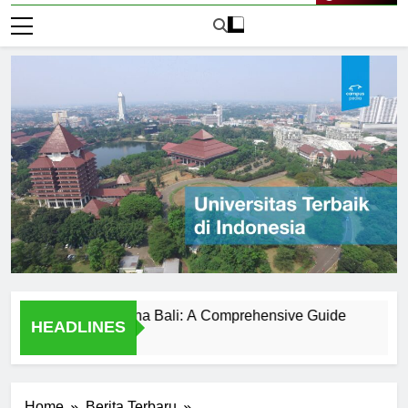
Live Now
versitas Udayana Bali: A Comprehensive Guide
Sejarah 
HEADLINES
2 Hari Ago