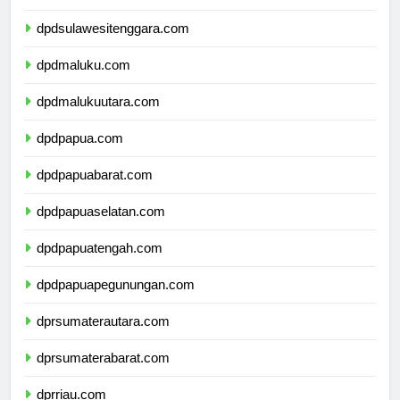
dpdsulawesiselatan.com
dpdsulawesitenggara.com
dpdmaluku.com
dpdmalukuutara.com
dpdpapua.com
dpdpapuabarat.com
dpdpapuaselatan.com
dpdpapuatengah.com
dpdpapuapegunungan.com
dprsumaterautara.com
dprsumaterabarat.com