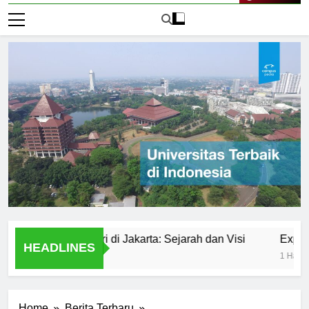
Live Now
ersitas Negeri di Jakarta: Sejarah dan Visi
Exploring Un
HEADLINES
1 Hari Ago