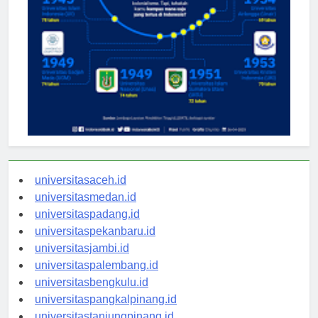
universitasaceh.id
universitasmedan.id
universitaspadang.id
universitaspekanbaru.id
universitasjambi.id
universitaspalembang.id
universitasbengkulu.id
universitaspangkalpinang.id