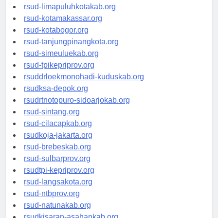
rsud-pasuruankota.org
rsud-limapuluhkotakab.org
rsud-kotamakassar.org
rsud-kotabogor.org
rsud-tanjungpinangkota.org
rsud-simeuluekab.org
rsud-tpikepriprov.org
rsuddrloekmonohadi-kuduskab.org
rsudksa-depok.org
rsudrtnotopuro-sidoarjokab.org
rsud-sintang.org
rsud-cilacapkab.org
rsudkoja-jakarta.org
rsud-brebeskab.org
rsud-sulbarprov.org
rsudtpi-kepriprov.org
rsud-langsakota.org
rsud-ntbprov.org
rsud-natunakab.org