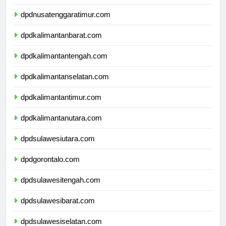
dpdnusatenggarabarat.com
dpdnusatenggaratimur.com
dpdkalimantanbarat.com
dpdkalimantantengah.com
dpdkalimantanselatan.com
dpdkalimantantimur.com
dpdkalimantanutara.com
dpdsulawesiutara.com
dpdgorontalo.com
dpdsulawesitengah.com
dpdsulawesibarat.com