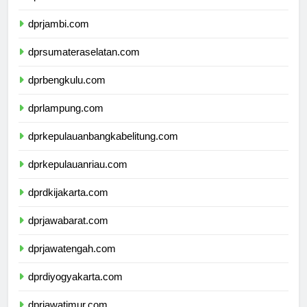
dprriau.com
dprjambi.com
dprsumateraselatan.com
dprbengkulu.com
dprlampung.com
dprkepulauanbangkabelitung.com
dprkepulauanriau.com
dprdkijakarta.com
dprjawabarat.com
dprjawatengah.com
dprdiyogyakarta.com