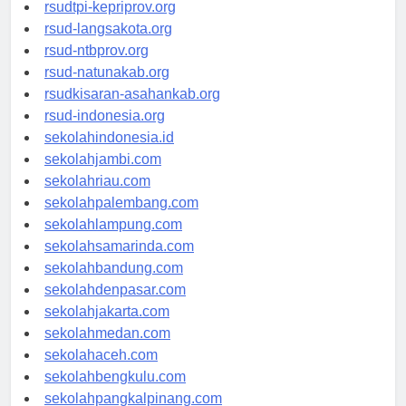
rsud-sulbarprov.org
rsudtpi-kepriprov.org
rsud-langsakota.org
rsud-ntbprov.org
rsud-natunakab.org
rsudkisaran-asahankab.org
rsud-indonesia.org
sekolahindonesia.id
sekolahjambi.com
sekolahriau.com
sekolahpalembang.com
sekolahlampung.com
sekolahsamarinda.com
sekolahbandung.com
sekolahdenpasar.com
sekolahjakarta.com
sekolahmedan.com
sekolahaceh.com
sekolahbengkulu.com