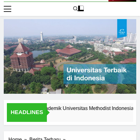
Live Now
eunggulan Akademik Universitas Methodist Indonesia
Ex
HEADLINES
1 H