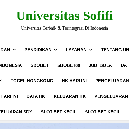
Universitas Sofifi
Universitas Terbaik & Terintegrasi Di Indonesia
ARAN
PENDIDIKAN
LAYANAN
TENTANG UN
INDONESIA
SBOBET
SBOBET88
JUDI BOLA
DAT
K
TOGEL HONGKONG
HK HARI INI
PENGELUARAN
HARI INI
DATA HK
KELUARAN HK
PENGELUARAN
KELUARAN SDY
SLOT BET KECIL
SLOT BET KECIL