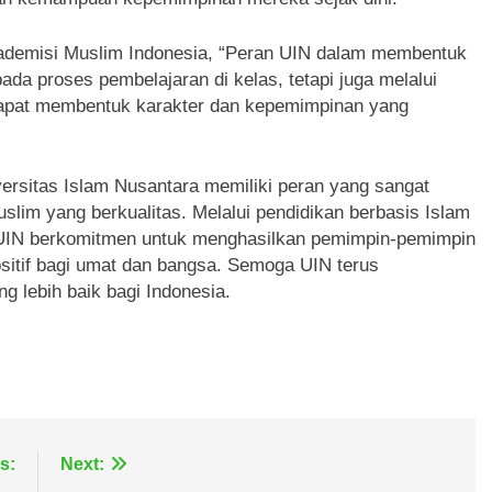
kademisi Muslim Indonesia, “Peran UIN dalam membentuk
ada proses pembelajaran di kelas, tetapi juga melalui
dapat membentuk karakter dan kepemimpinan yang
ersitas Islam Nusantara memiliki peran yang sangat
lim yang berkualitas. Melalui pendidikan berbasis Islam
IN berkomitmen untuk menghasilkan pemimpin-pemimpin
tif bagi umat dan bangsa. Semoga UIN terus
 lebih baik bagi Indonesia.
s:
Next: