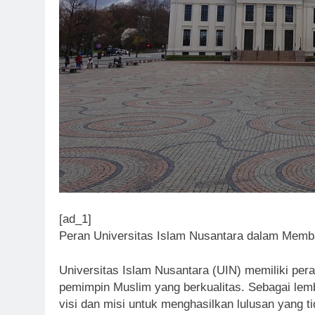
[ad_1]
Peran Universitas Islam Nusantara dalam Mem
Universitas Islam Nusantara (UIN) memiliki pe
pemimpin Muslim yang berkualitas. Sebagai lemb
visi dan misi untuk menghasilkan lulusan yang t