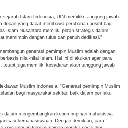
r sejarah Islam Indonesia, UIN memiliki tanggung jawab
 depan yang dapat membawa perubahan positif bagi
as Islam Nusantara memiliki peran strategis dalam
t memimpin dengan tulus dan penuh dedikasi.”
m membangun generasi pemimpin Muslim adalah dengan
basis nilai-nilai Islam. Hal ini dilakukan agar para
, tetapi juga memiliki kesadaran akan tanggung jawab
dekiawan Muslim Indonesia, “Generasi pemimpin Muslim
eladan bagi masyarakat sekitar, baik dalam perilaku
husus dalam mengembangkan kepemimpinan mahasiswa
organisasi kemahasiswaan. Dengan demikian, para
h kemampuan kepemimpinan mereka sejak dini.