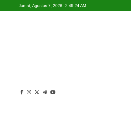
Skip
Jumat, Agustus 7, 2026
2:49:26 AM
to
content