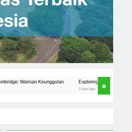
nggulan
Exploring Universitas Bina Darma: A Comprehe
3 Hari Ago