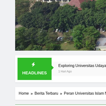
nesia
Exploring Universitas Udayana Bali: A Comprehen
1 Hari Ago
HEADLINES
Home
Berita Terbaru
Peran Universitas Isla