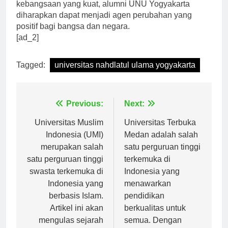
kerja. Dengan bekal ilmu, keterampilan, dan nilai-nilai
kebangsaan yang kuat, alumni UNU Yogyakarta
diharapkan dapat menjadi agen perubahan yang
positif bagi bangsa dan negara.
[ad_2]
Tagged:
universitas nahdlatul ulama yogyakarta
Navigasi
Previous:
Next:
pos
Universitas Muslim
Universitas Terbuka
Indonesia (UMI)
Medan adalah salah
merupakan salah
satu perguruan tinggi
satu perguruan tinggi
terkemuka di
swasta terkemuka di
Indonesia yang
Indonesia yang
menawarkan
berbasis Islam.
pendidikan
Artikel ini akan
berkualitas untuk