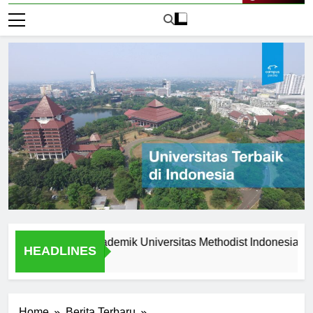
Live Now
eunggulan Akademik Universitas Methodist Indonesia
Exp
HEADLINES
1 Ha