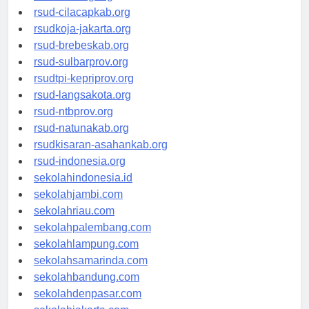
rsud-sintang.org
rsud-cilacapkab.org
rsudkoja-jakarta.org
rsud-brebeskab.org
rsud-sulbarprov.org
rsudtpi-kepriprov.org
rsud-langsakota.org
rsud-ntbprov.org
rsud-natunakab.org
rsudkisaran-asahankab.org
rsud-indonesia.org
sekolahindonesia.id
sekolahjambi.com
sekolahriau.com
sekolahpalembang.com
sekolahlampung.com
sekolahsamarinda.com
sekolahbandung.com
sekolahdenpasar.com