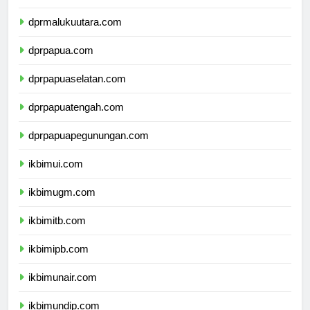
dprmaluku.com
dprmalukuutara.com
dprpapua.com
dprpapuaselatan.com
dprpapuatengah.com
dprpapuapegunungan.com
ikbimui.com
ikbimugm.com
ikbimitb.com
ikbimipb.com
ikbimunair.com