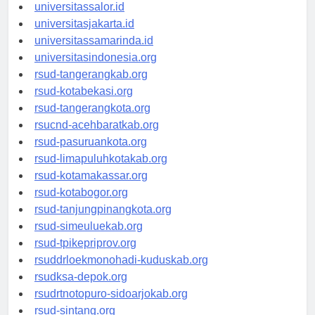
universitaswalesi.id
universitassalor.id
universitasjakarta.id
universitassamarinda.id
universitasindonesia.org
rsud-tangerangkab.org
rsud-kotabekasi.org
rsud-tangerangkota.org
rsucnd-acehbaratkab.org
rsud-pasuruankota.org
rsud-limapuluhkotakab.org
rsud-kotamakassar.org
rsud-kotabogor.org
rsud-tanjungpinangkota.org
rsud-simeuluekab.org
rsud-tpikepriprov.org
rsuddrloekmonohadi-kuduskab.org
rsudksa-depok.org
rsudrtnotopuro-sidoarjokab.org