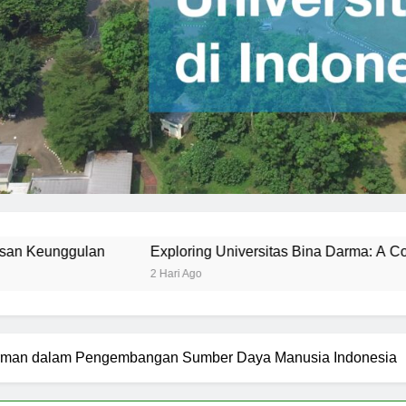
loring Universitas Bina Darma: A Comprehensive Overview
i Ago
dirman dalam Pengembangan Sumber Daya Manusia Indonesia