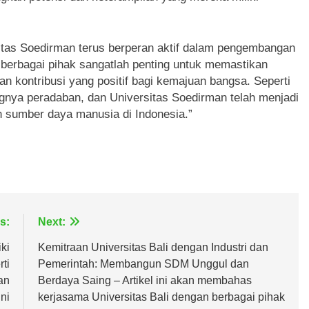
itas Soedirman terus berperan aktif dalam pengembangan
berbagai pihak sangatlah penting untuk memastikan
an kontribusi yang positif bagi kemajuan bangsa. Seperti
ngnya peradaban, dan Universitas Soedirman telah menjadi
 sumber daya manusia di Indonesia.”
s:
Next:
ki
Kemitraan Universitas Bali dengan Industri dan
ti
Pemerintah: Membangun SDM Unggul dan
an
Berdaya Saing – Artikel ini akan membahas
ni
kerjasama Universitas Bali dengan berbagai pihak