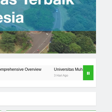
Universitas Muhammadiyah Ponorogo: A Beacon of Educatio
3 Hari Ago