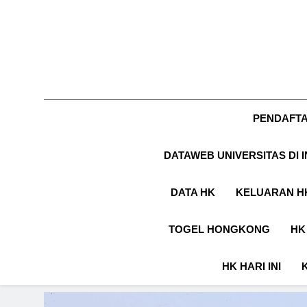
PENDAFT
DATAWEB UNIVERSITAS DI 
DATA HK
KELUARAN H
TOGEL HONGKONG
HK 
HK HARI INI