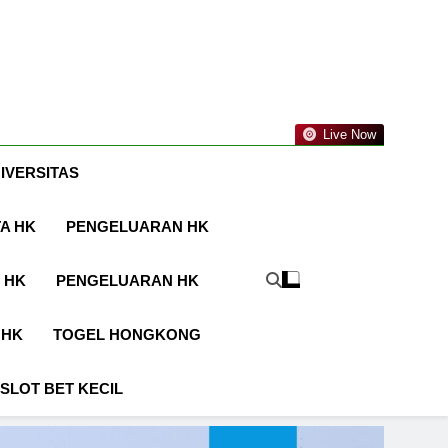
Live Now
IVERSITAS
A HK
PENGELUARAN HK
 HK
PENGELUARAN HK
 HK
TOGEL HONGKONG
SLOT BET KECIL