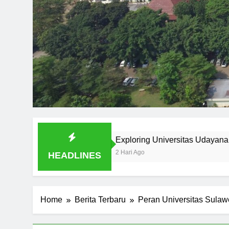
Exploring Universitas Udayana Bali: A Comprehensive 
2 Hari Ago
HEADLINES
Home
Berita Terbaru
Peran Universitas Sulaw