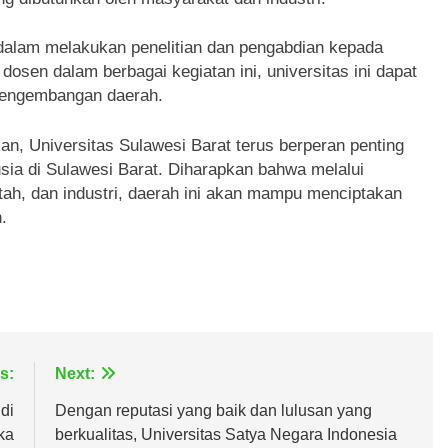
if dalam melakukan penelitian dan pengabdian kepada
sen dalam berbagai kegiatan ini, universitas ini dapat
 pengembangan daerah.
kan, Universitas Sulawesi Barat terus berperan penting
ia di Sulawesi Barat. Diharapkan bahwa melalui
tah, dan industri, daerah ini akan mampu menciptakan
.
s:
Next:
di
Dengan reputasi yang baik dan lulusan yang
ka
berkualitas, Universitas Satya Negara Indonesia