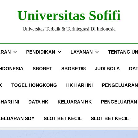
Universitas Sofifi
Universitas Terbaik & Terintegrasi Di Indonesia
ARAN
PENDIDIKAN
LAYANAN
TENTANG UN
INDONESIA
SBOBET
SBOBET88
JUDI BOLA
DAT
K
TOGEL HONGKONG
HK HARI INI
PENGELUARAN
HARI INI
DATA HK
KELUARAN HK
PENGELUARAN
KELUARAN SDY
SLOT BET KECIL
SLOT BET KECIL