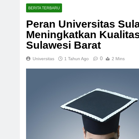
BERITA TERBARU
Peran Universitas Sul
Meningkatkan Kualita
Sulawesi Barat
0
Universitas
1 Tahun Ago
2 Mins