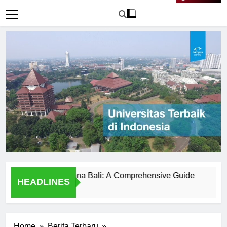
Live Now
versitas Udayana Bali: A Comprehensive Guide
Sejarah 
HEADLINES
2 Hari Ago