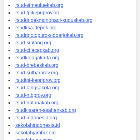
rsud-tanjungpinangkota.org
rsud-simeuluekab.org
rsud-tpikepriprov.org
rsuddrloekmonohadi-kuduskab.org
rsudksa-depok.org
rsudrtnotopuro-sidoarjokab.org
rsud-sintang.org
rsud-cilacapkab.org
rsudkoja-jakarta.org
rsud-brebeskab.org
rsud-sulbarprov.org
rsudtpi-kepriprov.org
rsud-langsakota.org
rsud-ntbprov.org
rsud-natunakab.org
rsudkisaran-asahankab.org
rsud-indonesia.org
sekolahindonesia.id
sekolahjambi.com