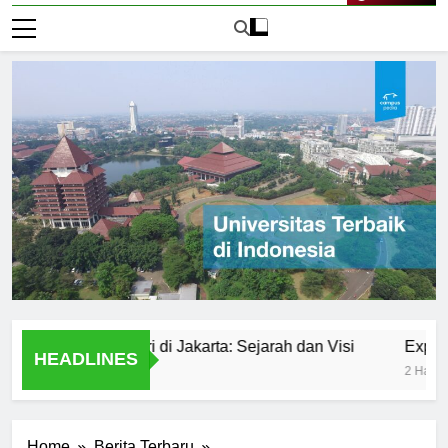
Live Now
rsitas Negeri di Jakarta: Sejarah dan Visi
Exploring Un
HEADLINES
2 Hari Ago