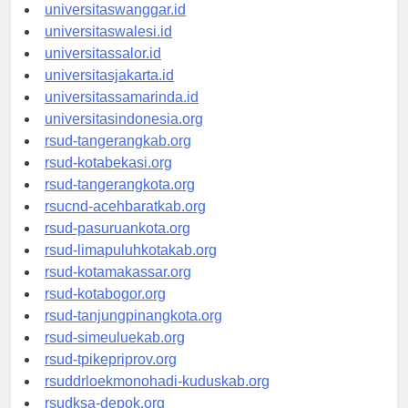
universitassorong.id
universitaswanggar.id
universitaswalesi.id
universitassalor.id
universitasjakarta.id
universitassamarinda.id
universitasindonesia.org
rsud-tangerangkab.org
rsud-kotabekasi.org
rsud-tangerangkota.org
rsucnd-acehbaratkab.org
rsud-pasuruankota.org
rsud-limapuluhkotakab.org
rsud-kotamakassar.org
rsud-kotabogor.org
rsud-tanjungpinangkota.org
rsud-simeuluekab.org
rsud-tpikepriprov.org
rsuddrloekmonohadi-kuduskab.org