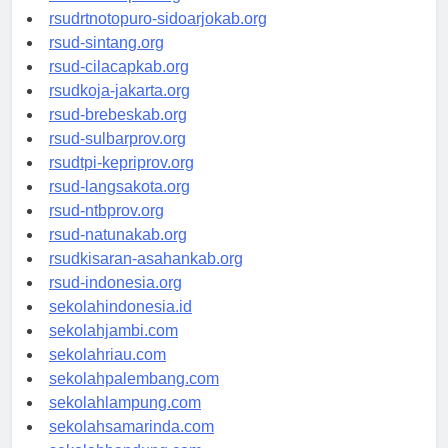
rsudksa-depok.org
rsudrtnotopuro-sidoarjokab.org
rsud-sintang.org
rsud-cilacapkab.org
rsudkoja-jakarta.org
rsud-brebeskab.org
rsud-sulbarprov.org
rsudtpi-kepriprov.org
rsud-langsakota.org
rsud-ntbprov.org
rsud-natunakab.org
rsudkisaran-asahankab.org
rsud-indonesia.org
sekolahindonesia.id
sekolahjambi.com
sekolahriau.com
sekolahpalembang.com
sekolahlampung.com
sekolahsamarinda.com