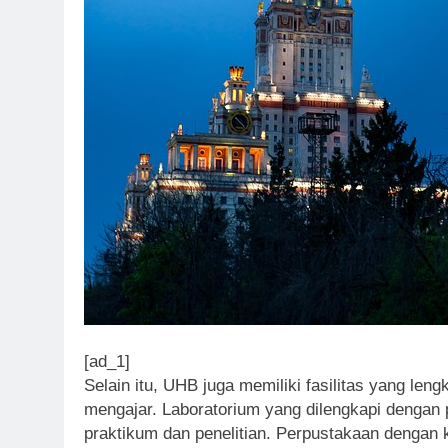
[ad_1]
Selain itu, UHB juga memiliki fasilitas yang le
mengajar. Laboratorium yang dilengkapi denga
praktikum dan penelitian. Perpustakaan dengan