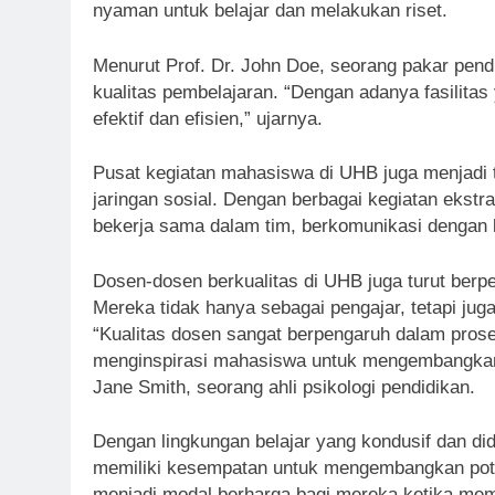
nyaman untuk belajar dan melakukan riset.
Menurut Prof. Dr. John Doe, seorang pakar pend
kualitas pembelajaran. “Dengan adanya fasilitas
efektif dan efisien,” ujarnya.
Pusat kegiatan mahasiswa di UHB juga menjadi
jaringan sosial. Dengan berbagai kegiatan ekstr
bekerja sama dalam tim, berkomunikasi dengan b
Dosen-dosen berkualitas di UHB juga turut berp
Mereka tidak hanya sebagai pengajar, tetapi ju
“Kualitas dosen sangat berpengaruh dalam pro
menginspirasi mahasiswa untuk mengembangkan p
Jane Smith, seorang ahli psikologi pendidikan.
Dengan lingkungan belajar yang kondusif dan d
memiliki kesempatan untuk mengembangkan poten
menjadi modal berharga bagi mereka ketika mema