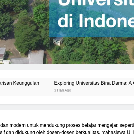
Exploring Universitas Bina Darma: A Comprehensive Overview
3 Hari Ago
ap dan modern untuk mendukung proses belajar mengajar, seperti
sif dan didukung oleh dosen-dosen berkualitas, mahasiswa 