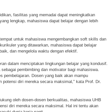
idikan, fasilitas yang memadai dapat meningkatkan
 yang lengkap, mahasiswa dapat belajar dengan lebih
 tempat untuk mahasiswa mengembangkan soft skills dan
akurikuler yang ditawarkan, mahasiswa dapat belajar
aik, dan mengelola waktu dengan efektif.
eran dalam menciptakan lingkungan belajar yang kondusif.
ga sebagai pembimbing dan motivator bagi mahasiswa.
ses pembelajaran. Dosen yang baik akan mampu
otensi diri mereka secara maksimal,” kata Prof. Dr.
idukung oleh dosen-dosen berkualitas, mahasiswa UHB
si diri mereka secara maksimal. Hal ini tentu akan
suki dunia kerja nanti.