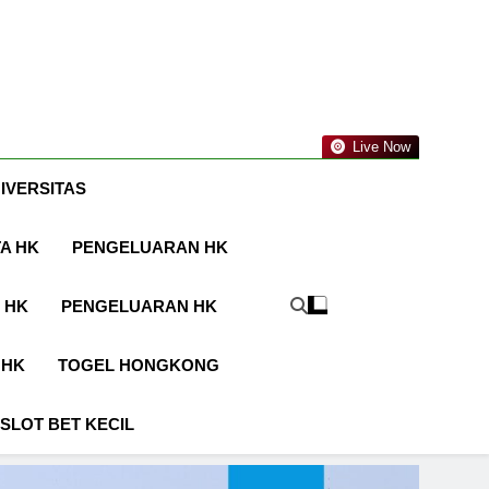
Live Now
IVERSITAS
A HK
PENGELUARAN HK
 HK
PENGELUARAN HK
 HK
TOGEL HONGKONG
SLOT BET KECIL