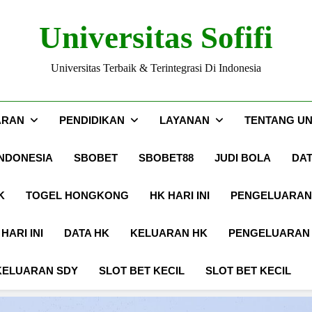
Universitas Sofifi
Universitas Terbaik & Terintegrasi Di Indonesia
ARAN
PENDIDIKAN
LAYANAN
TENTANG UN
INDONESIA
SBOBET
SBOBET88
JUDI BOLA
DAT
K
TOGEL HONGKONG
HK HARI INI
PENGELUARAN
HARI INI
DATA HK
KELUARAN HK
PENGELUARAN
KELUARAN SDY
SLOT BET KECIL
SLOT BET KECIL