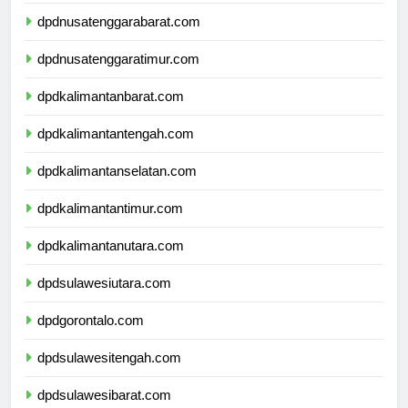
dpdbali.com
dpdnusatenggarabarat.com
dpdnusatenggaratimur.com
dpdkalimantanbarat.com
dpdkalimantantengah.com
dpdkalimantanselatan.com
dpdkalimantantimur.com
dpdkalimantanutara.com
dpdsulawesiutara.com
dpdgorontalo.com
dpdsulawesitengah.com