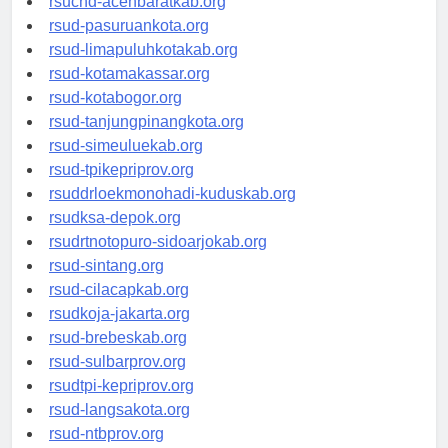
rsucnd-acehbaratkab.org
rsud-pasuruankota.org
rsud-limapuluhkotakab.org
rsud-kotamakassar.org
rsud-kotabogor.org
rsud-tanjungpinangkota.org
rsud-simeuluekab.org
rsud-tpikepriprov.org
rsuddrloekmonohadi-kuduskab.org
rsudksa-depok.org
rsudrtnotopuro-sidoarjokab.org
rsud-sintang.org
rsud-cilacapkab.org
rsudkoja-jakarta.org
rsud-brebeskab.org
rsud-sulbarprov.org
rsudtpi-kepriprov.org
rsud-langsakota.org