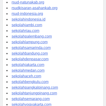
rsud-ntbprov.org
rsud-natunakab.org
rsudkisaran-asahankab.org
rsud-indonesia.org
sekolahindonesia.id
sekolahjambi.com
sekolahriau.com
sekolahpalembang.com
sekolahlampung.com
sekolahsamarinda.com
sekolahbandung.com
sekolahdenpasar.com
sekolahjakarta.com
sekolahmedan.com
sekolahaceh.com
sekolahbengkulu.com
sekolahpangkalpinang.com
sekolahtanjungpinang.com
sekolahsemarang.com