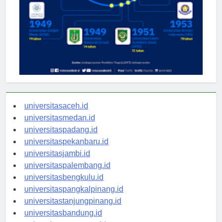
universitasaceh.id
universitasmedan.id
universitaspadang.id
universitaspekanbaru.id
universitasjambi.id
universitaspalembang.id
universitasbengkulu.id
universitaspangkalpinang.id
universitastanjungpinang.id
universitasbandung.id