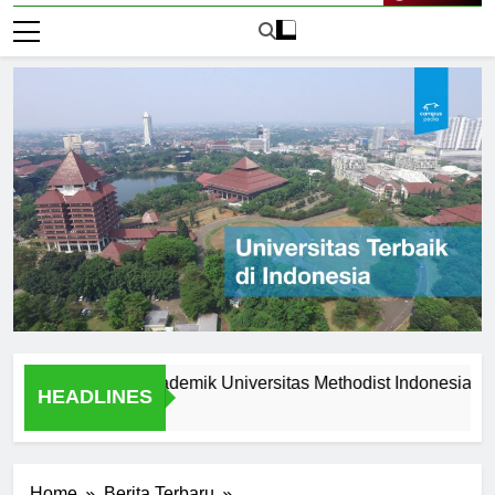
Live Now
eunggulan Akademik Universitas Methodist Indonesia
Exp
HEADLINES
2 Ha