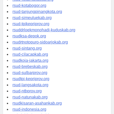
rsud-kotamakassar.org
rsud-kotabogor.org
rsud-tanjungpinangkota.org
rsud-simeuluekab.org
rsud-tpikepriprov.org
rsuddrloekmonohadi-kuduskab.org
rsudksa-depok.org
rsudrtnotopuro-sidoarjokab.org
rsud-sintang.org
rsud-cilacapkab.org
rsudkoja-jakarta.org
rsud-brebeskab.org
rsud-sulbarprov.org
rsudtpi-kepriprov.org
rsud-langsakota.org
rsud-ntbprov.org
rsud-natunakab.org
rsudkisaran-asahankab.org
rsud-indonesia.org