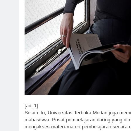
[ad_1]
Selain itu, Universitas Terbuka Medan juga memi
mahasiswa. Pusat pembelajaran daring yang dimi
mengakses materi-materi pembelajaran secara o