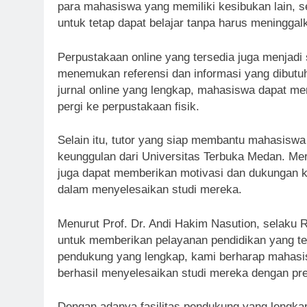
para mahasiswa yang memiliki kesibukan lain, se
untuk tetap dapat belajar tanpa harus meninggal
Perpustakaan online yang tersedia juga menjad
menemukan referensi dan informasi yang dibutu
jurnal online yang lengkap, mahasiswa dapat me
pergi ke perpustakaan fisik.
Selain itu, tutor yang siap membantu mahasiswa
keunggulan dari Universitas Terbuka Medan. Me
juga dapat memberikan motivasi dan dukungan 
dalam menyelesaikan studi mereka.
Menurut Prof. Dr. Andi Hakim Nasution, selaku
untuk memberikan pelayanan pendidikan yang te
pendukung yang lengkap, kami berharap mahasis
berhasil menyelesaikan studi mereka dengan p
Dengan adanya fasilitas pendukung yang lengkap