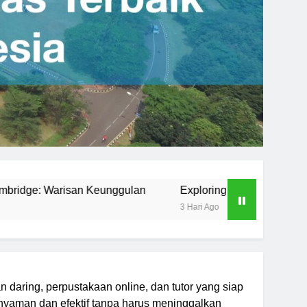
ulan
Exploring Universitas Bina Darma: A Comprehensi
3 Hari Ago
n daring, perpustakaan online, dan tutor yang siap
nyaman dan efektif tanpa harus meninggalkan