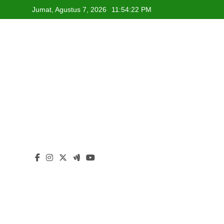
Skip
Jumat, Agustus 7, 2026
11:54:24 PM
to
content