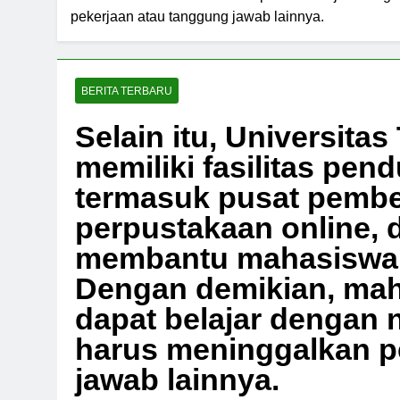
pekerjaan atau tanggung jawab lainnya.
BERITA TERBARU
Selain itu, Universita
memiliki fasilitas pe
termasuk pusat pembel
perpustakaan online, 
membantu mahasiswa d
Dengan demikian, maha
dapat belajar dengan 
harus meninggalkan p
jawab lainnya.