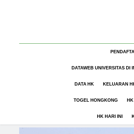
PENDAFT
DATAWEB UNIVERSITAS DI 
DATA HK
KELUARAN H
TOGEL HONGKONG
HK 
HK HARI INI