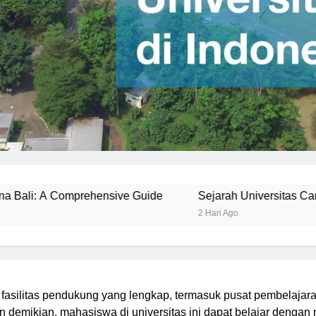
e Guide
Sejarah Universitas Cambridge: Warisan Keungg
2 Hari Ago
 fasilitas pendukung yang lengkap, termasuk pusat pembelajara
demikian, mahasiswa di universitas ini dapat belajar dengan 