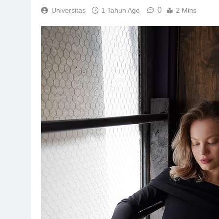
0
Universitas
1 Tahun Ago
2 Mins