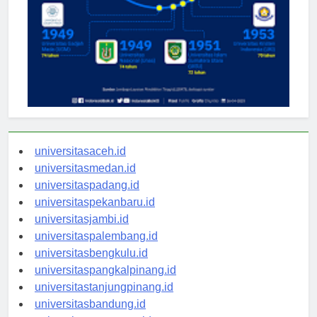
universitasaceh.id
universitasmedan.id
universitaspadang.id
universitaspekanbaru.id
universitasjambi.id
universitaspalembang.id
universitasbengkulu.id
universitaspangkalpinang.id
universitastanjungpinang.id
universitasbandung.id