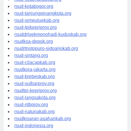
rsud-kotamakassar.org
rsud-kotabogor.org
rsud-tanjungpinangkota.org
rsud-simeuluekab.org
rsud-tpikepriprov.org
rsuddrloekmonohadi-kuduskab.org
rsudksa-depok.org
rsudrtnotopuro-sidoarjokab.org
rsud-sintang.org
rsud-cilacapkab.org
rsudkoja-jakarta.org
rsud-brebeskab.org
rsud-sulbarprov.org
rsudtpi-kepriprov.org
rsud-langsakota.org
rsud-ntbprov.org
rsud-natunakab.org
rsudkisaran-asahankab.org
rsud-indonesia.org