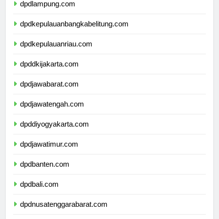
dpdlampung.com
dpdkepulauanbangkabelitung.com
dpdkepulauanriau.com
dpddkijakarta.com
dpdjawabarat.com
dpdjawatengah.com
dpddiyogyakarta.com
dpdjawatimur.com
dpdbanten.com
dpdbali.com
dpdnusatenggarabarat.com