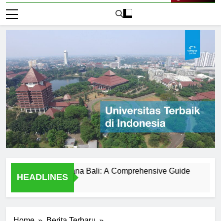
Live Now
versitas Udayana Bali: A Comprehensive Guide
Sejarah 
HEADLINES
1 Hari Ago