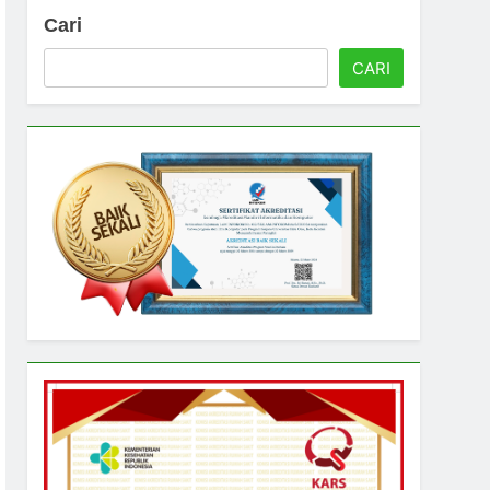
Cari
CARI