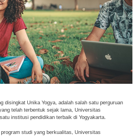
g disingkat Unika Yogya, adalah salah satu perguruan
yang telah terbentuk sejak lama, Universitas
tu institusi pendidikan terbaik di Yogyakarta.
 program studi yang berkualitas, Universitas