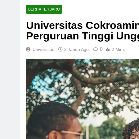
BERITA TERBARU
Universitas Cokroamin
Perguruan Tinggi Ung
0
Universitas
2 Tahun Ago
2 Mins