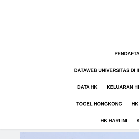
PENDAFT
DATAWEB UNIVERSITAS DI 
DATA HK
KELUARAN H
TOGEL HONGKONG
HK 
HK HARI INI