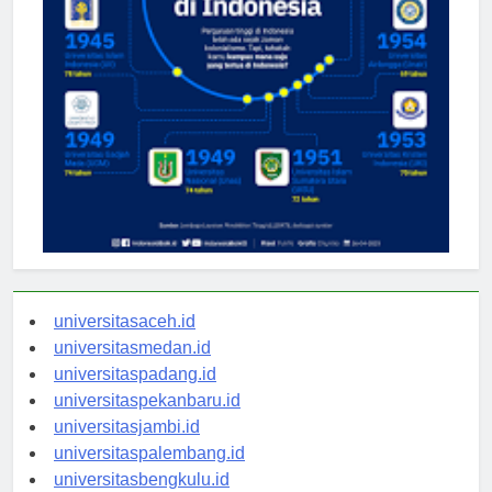
universitasaceh.id
universitasmedan.id
universitaspadang.id
universitaspekanbaru.id
universitasjambi.id
universitaspalembang.id