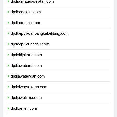
dpdsumateraselatan.com
dpdbengkulu.com
dpdlampung.com
dpdkepulauanbangkabelitung.com
dpdkepulauanriau.com
dpddkijakarta.com
dpdjawabarat.com
dpdjawatengah.com
dpddiyogyakarta.com
dpdjawatimur.com
dpdbanten.com