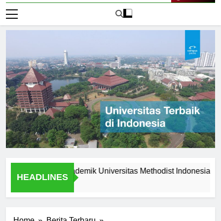
Live Now
eunggulan Akademik Universitas Methodist Indonesia
Ex
HEADLINES
1 H