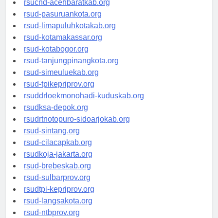
rsucnd-acehbaratkab.org
rsud-pasuruankota.org
rsud-limapuluhkotakab.org
rsud-kotamakassar.org
rsud-kotabogor.org
rsud-tanjungpinangkota.org
rsud-simeuluekab.org
rsud-tpikepriprov.org
rsuddrloekmonohadi-kuduskab.org
rsudksa-depok.org
rsudrtnotopuro-sidoarjokab.org
rsud-sintang.org
rsud-cilacapkab.org
rsudkoja-jakarta.org
rsud-brebeskab.org
rsud-sulbarprov.org
rsudtpi-kepriprov.org
rsud-langsakota.org