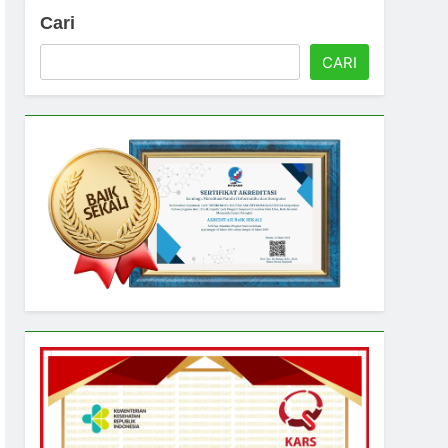
Cari
CARI