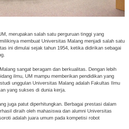
 UM, merupakan salah satu perguruan tinggi yang
imilikinya membuat Universitas Malang menjadi salah satu
tas ini dimulai sejak tahun 1954, ketika didirikan sebagai
ng.
 Malang sangat beragam dan berkualitas. Dengan lebih
 bidang ilmu, UM mampu memberikan pendidikan yang
studi unggulan Universitas Malang adalah Fakultas Ilmu
an yang sukses di dunia kerja.
lang juga patut diperhitungkan. Berbagai prestasi dalam
hasil diraih oleh mahasiswa dan alumni Universitas
isoroti adalah juara umum pada kompetisi robot