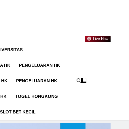
Live Now
IVERSITAS
A HK
PENGELUARAN HK
 HK
PENGELUARAN HK
 HK
TOGEL HONGKONG
SLOT BET KECIL