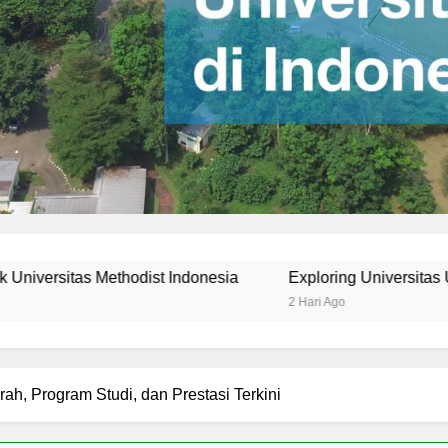
ndonesia
Exploring Universitas Udayana Bali: A Compre
2 Hari Ago
rah, Program Studi, dan Prestasi Terkini