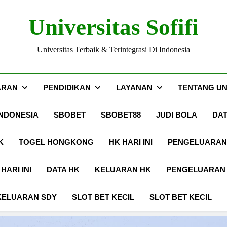
Universitas Sofifi
Universitas Terbaik & Terintegrasi Di Indonesia
ARAN
PENDIDIKAN
LAYANAN
TENTANG UN
INDONESIA
SBOBET
SBOBET88
JUDI BOLA
DAT
K
TOGEL HONGKONG
HK HARI INI
PENGELUARAN
HARI INI
DATA HK
KELUARAN HK
PENGELUARAN
KELUARAN SDY
SLOT BET KECIL
SLOT BET KECIL