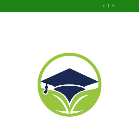
Exploring
Sejarah
Cambridge:
Islam
Akademik
Udayana
Cambridge:
Islam
Akademik
Universitas
Universitas
Warisan
Malang:
Universitas
Bali:
Warisan
Malang:
Universitas
Udayana
Cambridge:
Keunggulan
A
Methodist
A
Keunggulan
A
Methodist
Bali:
Warisan
Comprehensive
Indonesia
Comprehensive
Comprehensive
Indonesia
A
Keunggulan
Overview
Guide
Overview
Comprehensive
Guide