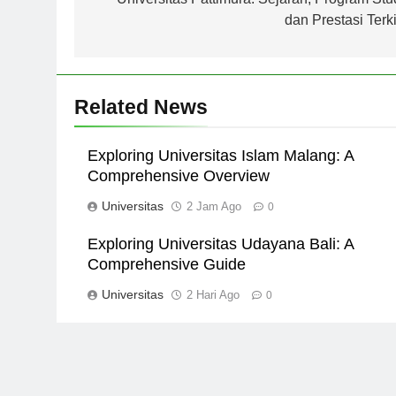
pos
dan Prestasi Terki
Related News
Exploring Universitas Islam Malang: A
Comprehensive Overview
Universitas
2 Jam Ago
0
Exploring Universitas Udayana Bali: A
Comprehensive Guide
Universitas
2 Hari Ago
0