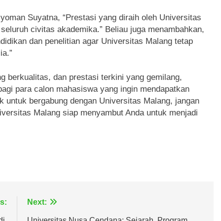
Nyoman Suyatna, “Prestasi yang diraih oleh Universitas
i seluruh civitas akademika.” Beliau juga menambahkan,
idikan dan penelitian agar Universitas Malang tetap
ia.”
 berkualitas, dan prestasi terkini yang gemilang,
 bagi para calon mahasiswa yang ingin mendapatkan
arik untuk bergabung dengan Universitas Malang, jangan
niversitas Malang siap menyambut Anda untuk menjadi
s:
Next:
i,
Universitas Nusa Cendana: Sejarah, Program