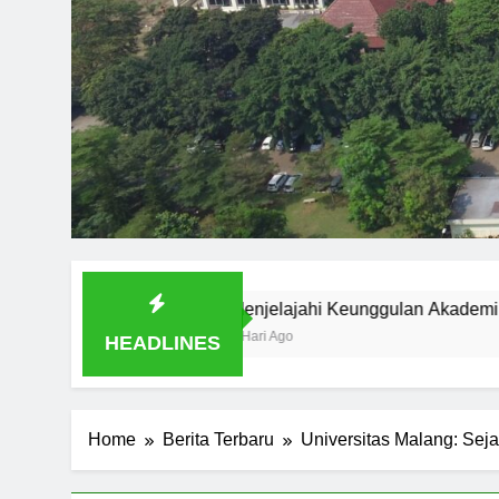
Menjelajahi Keunggulan Akademik Universitas Methodist I
1 Hari Ago
HEADLINES
Home
Berita Terbaru
Universitas Malang: Seja