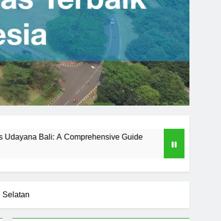
hensive Guide
Sejarah Universitas Cambridge: Warisan
3 Hari Ago
 Selatan