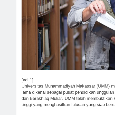
[ad_1]
Universitas Muhammadiyah Makassar (UMM) meru
lama dikenal sebagai pusat pendidikan unggulan
dan Berakhlaq Mulia”, UMM telah membuktikan 
tinggi yang menghasilkan lulusan yang siap bersa