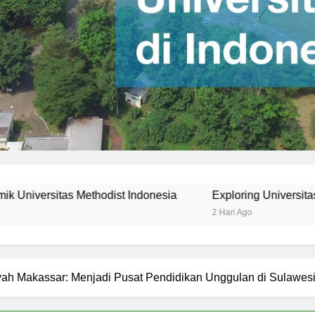
ndonesia
Exploring Universitas Udayana Bali: A Compre
2 Hari Ago
ah Makassar: Menjadi Pusat Pendidikan Unggulan di Sulawesi