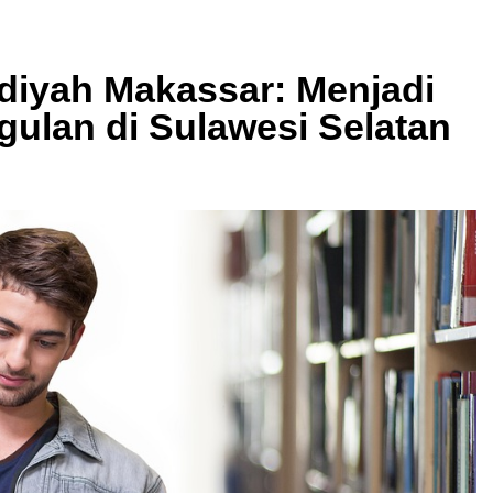
iyah Makassar: Menjadi
ulan di Sulawesi Selatan