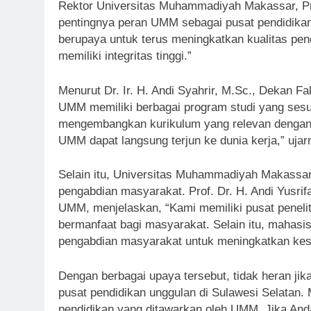
Rektor Universitas Muhammadiyah Makassar, Pro
pentingnya peran UMM sebagai pusat pendidikan
berupaya untuk terus meningkatkan kualitas pen
memiliki integritas tinggi.”
Menurut Dr. Ir. H. Andi Syahrir, M.Sc., Dekan 
UMM memiliki berbagai program studi yang sesu
mengembangkan kurikulum yang relevan dengan p
UMM dapat langsung terjun ke dunia kerja,” ujar
Selain itu, Universitas Muhammadiyah Makassar 
pengabdian masyarakat. Prof. Dr. H. Andi Yusrifa
UMM, menjelaskan, “Kami memiliki pusat penelit
bermanfaat bagi masyarakat. Selain itu, mahasi
pengabdian masyarakat untuk meningkatkan kese
Dengan berbagai upaya tersebut, tidak heran j
pusat pendidikan unggulan di Sulawesi Selatan
pendidikan yang ditawarkan oleh UMM. Jika Anda