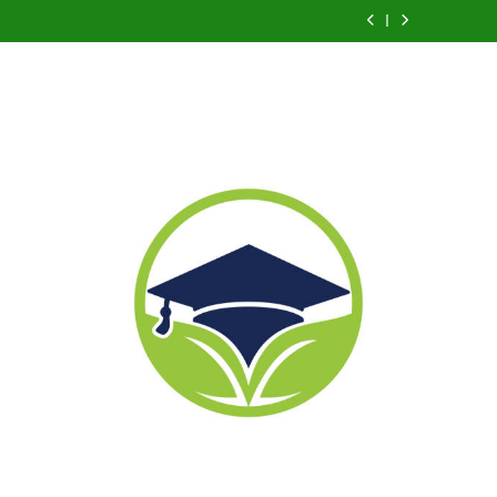
Exploring
Sejarah
Cambridge:
Islam
Akademik
Udayana
Cambridge:
Islam
Akademik
Universitas
Universitas
Warisan
Malang:
Universitas
Bali:
Warisan
Malang:
Universitas
Udayana
Cambridge:
Keunggulan
A
Methodist
A
Keunggulan
A
Methodist
Bali:
Warisan
Comprehensive
Indonesia
Comprehensive
Comprehensive
Indonesia
A
Keunggulan
Overview
Guide
Overview
Comprehensive
Guide