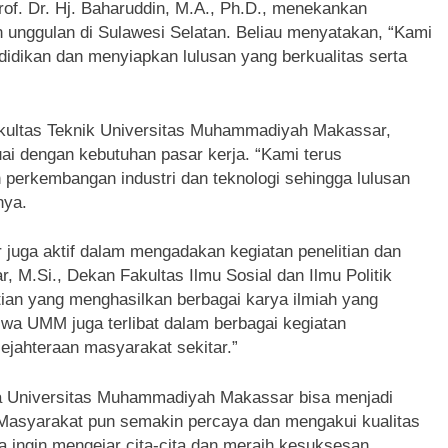
f. Dr. Hj. Baharuddin, M.A., Ph.D., menekankan
 unggulan di Sulawesi Selatan. Beliau menyatakan, “Kami
didikan dan menyiapkan lulusan yang berkualitas serta
Fakultas Teknik Universitas Muhammadiyah Makassar,
ai dengan kebutuhan pasar kerja. “Kami terus
erkembangan industri dan teknologi sehingga lulusan
nya.
juga aktif dalam mengadakan kegiatan penelitian dan
r, M.Si., Dekan Fakultas Ilmu Sosial dan Ilmu Politik
ian yang menghasilkan berbagai karya ilmiah yang
swa UMM juga terlibat dalam berbagai kegiatan
jahteraan masyarakat sekitar.”
ika Universitas Muhammadiyah Makassar bisa menjadi
. Masyarakat pun semakin percaya dan mengakui kualitas
 ingin mengejar cita-cita dan meraih kesuksesan,