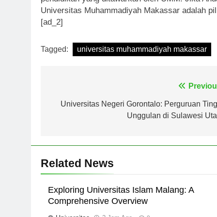
Universitas Muhammadiyah Makassar adalah pili
[ad_2]
Tagged:
universitas muhammadiyah makassar
Navigasi
Previou
pos
Universitas Negeri Gorontalo: Perguruan Ting
Unggulan di Sulawesi Uta
Related News
Exploring Universitas Islam Malang: A
Comprehensive Overview