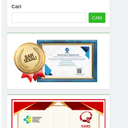
Cari
CARI