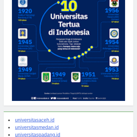
universitasaceh.id
universitasmedan.id