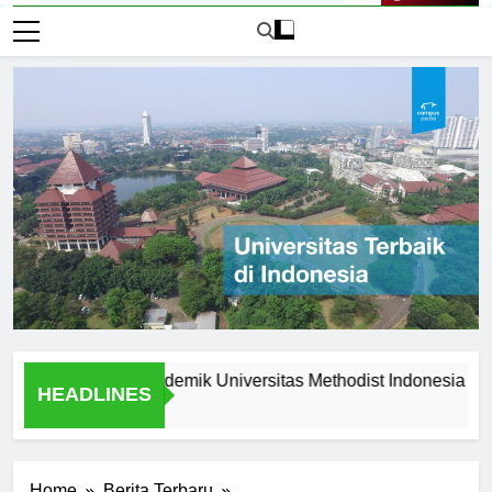
Live Now
unggulan Akademik Universitas Methodist Indonesia
Exp
HEADLINES
1 Ha