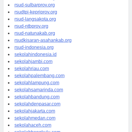
rsud-brebeskab.org
rsud-sulbarprov.org
rsudtpi-kepriprov.org
rsud-langsakota.org
rsud-ntbprov.org
rsud-natunakab.org
rsudkisaran-asahankab.org
rsud-indonesia.org
sekolahindonesia.id
sekolahjambi.com
sekolahriau.com
sekolahpalembang.com
sekolahlampung.com
sekolahsamarinda.com
sekolahbandung.com
sekolahdenpasar.com
sekolahjakarta.com
sekolahmedan.com
sekolahaceh.com