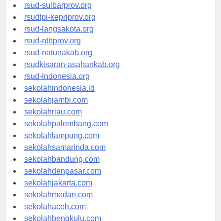
rsud-brebeskab.org
rsud-sulbarprov.org
rsudtpi-kepriprov.org
rsud-langsakota.org
rsud-ntbprov.org
rsud-natunakab.org
rsudkisaran-asahankab.org
rsud-indonesia.org
sekolahindonesia.id
sekolahjambi.com
sekolahriau.com
sekolahpalembang.com
sekolahlampung.com
sekolahsamarinda.com
sekolahbandung.com
sekolahdenpasar.com
sekolahjakarta.com
sekolahmedan.com
sekolahaceh.com