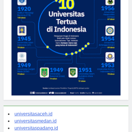
universitasaceh.id
universitasmedan.id