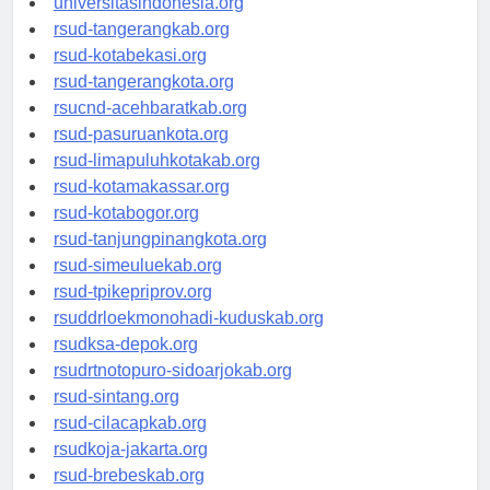
universitasindonesia.org
rsud-tangerangkab.org
rsud-kotabekasi.org
rsud-tangerangkota.org
rsucnd-acehbaratkab.org
rsud-pasuruankota.org
rsud-limapuluhkotakab.org
rsud-kotamakassar.org
rsud-kotabogor.org
rsud-tanjungpinangkota.org
rsud-simeuluekab.org
rsud-tpikepriprov.org
rsuddrloekmonohadi-kuduskab.org
rsudksa-depok.org
rsudrtnotopuro-sidoarjokab.org
rsud-sintang.org
rsud-cilacapkab.org
rsudkoja-jakarta.org