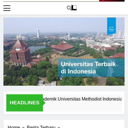
Live Now
eunggulan Akademik Universitas Methodist Indonesia
Exp
HEADLINES
2 Ha