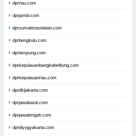
dprriau.com
dprjambi.com
dprsumateraselatan.com
dprbengkulu.com
dprlampung.com
dprkepulauanbangkabelitung.com
dprkepulauanriau.com
dprdkijakarta.com
dprjawabarat.com
dprjawatengah.com
dprdiyogyakarta.com