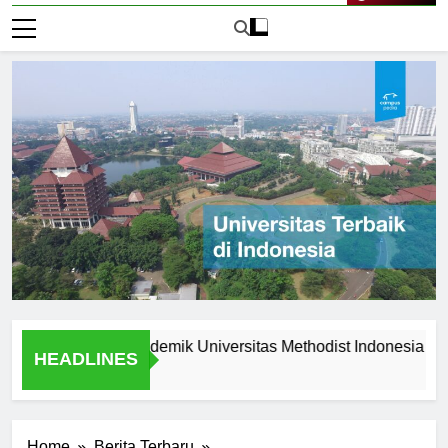
Live Now
unggulan Akademik Universitas Methodist Indonesia
Exp
HEADLINES
2 Ha