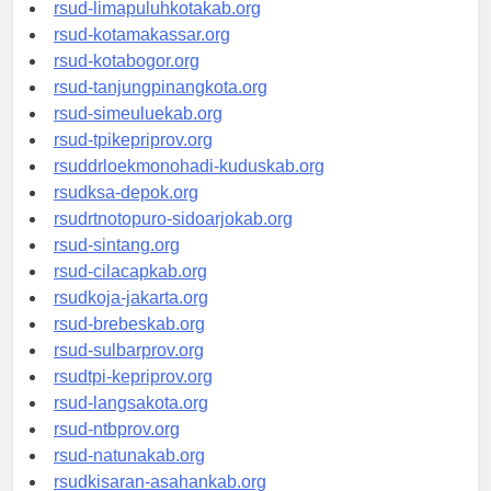
rsud-pasuruankota.org
rsud-limapuluhkotakab.org
rsud-kotamakassar.org
rsud-kotabogor.org
rsud-tanjungpinangkota.org
rsud-simeuluekab.org
rsud-tpikepriprov.org
rsuddrloekmonohadi-kuduskab.org
rsudksa-depok.org
rsudrtnotopuro-sidoarjokab.org
rsud-sintang.org
rsud-cilacapkab.org
rsudkoja-jakarta.org
rsud-brebeskab.org
rsud-sulbarprov.org
rsudtpi-kepriprov.org
rsud-langsakota.org
rsud-ntbprov.org
rsud-natunakab.org