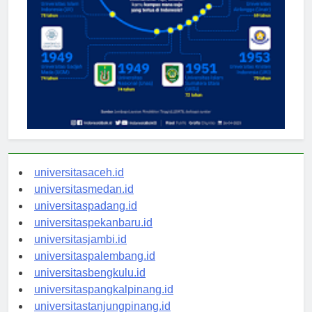
universitasaceh.id
universitasmedan.id
universitaspadang.id
universitaspekanbaru.id
universitasjambi.id
universitaspalembang.id
universitasbengkulu.id
universitaspangkalpinang.id