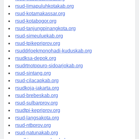
rsud-pasuruankota.org
rsud-limapuluhkotakab.org
rsud-kotamakassar.org
rsud-kotabogor.org
rsud-tanjungpinangkota.org
rsud-simeuluekab.org
rsud-tpikepriprov.org
rsuddrloekmonohadi-kuduskab.org
rsudksa-depok.org
rsudrtnotopuro-sidoarjokab.org
rsud-sintang.org
rsud-cilacapkab.org
rsudkoja-jakarta.org
rsud-brebeskab.org
rsud-sulbarprov.org
rsudtpi-kepriprov.org
rsud-langsakota.org
rsud-ntbprov.org
rsud-natunakab.org