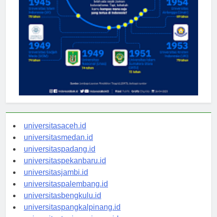
universitasaceh.id
universitasmedan.id
universitaspadang.id
universitaspekanbaru.id
universitasjambi.id
universitaspalembang.id
universitasbengkulu.id
universitaspangkalpinang.id