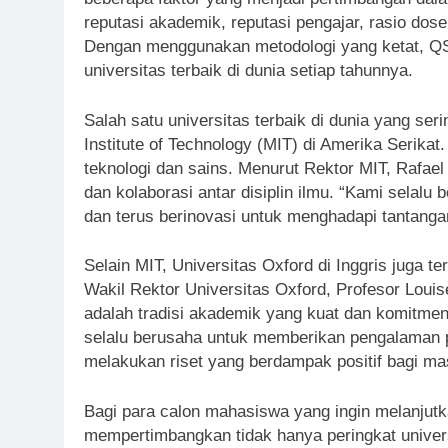
reputasi akademik, reputasi pengajar, rasio dose
Dengan menggunakan metodologi yang ketat, QS 
universitas terbaik di dunia setiap tahunnya.
Salah satu universitas terbaik di dunia yang se
Institute of Technology (MIT) di Amerika Serika
teknologi dan sains. Menurut Rektor MIT, Rafael
dan kolaborasi antar disiplin ilmu. “Kami selalu
dan terus berinovasi untuk menghadapi tantangan 
Selain MIT, Universitas Oxford di Inggris juga t
Wakil Rektor Universitas Oxford, Profesor Loui
adalah tradisi akademik yang kuat dan komitmen
selalu berusaha untuk memberikan pengalaman p
melakukan riset yang berdampak positif bagi ma
Bagi para calon mahasiswa yang ingin melanjutkan
mempertimbangkan tidak hanya peringkat universi