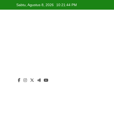
Skip
Sabtu, Agustus 8, 2026
10:21:46 PM
to
content