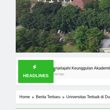
Menjelajahi Keunggulan Akademik Universitas Methodist In
1 Hari Ago
HEADLINES
Home
Berita Terbaru
Universitas Terbaik di Du