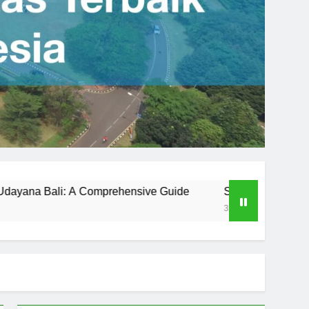
ehensive Guide
Sejarah Universitas Cambridge: Warisa
3 Hari Ago