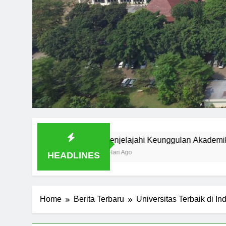
Menjelajahi Keunggulan Akademik Universitas Methodist 
1 Hari Ago
HEADLINES
Home
Berita Terbaru
Universitas Terbaik di 