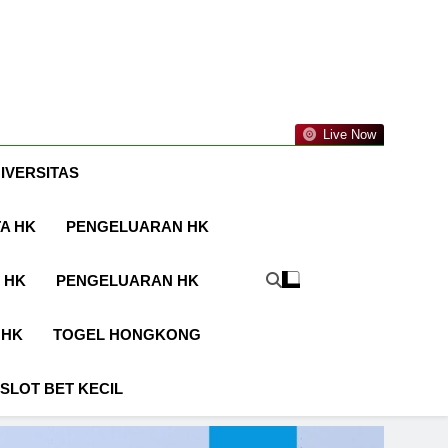
Live Now
IVERSITAS
A HK
PENGELUARAN HK
 HK
PENGELUARAN HK
 HK
TOGEL HONGKONG
SLOT BET KECIL