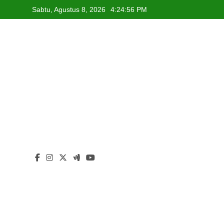
Skip
Sabtu, Agustus 8, 2026
4:24:58 PM
to
content