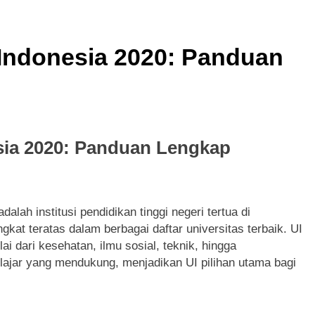
i Indonesia 2020: Panduan
esia 2020: Panduan Lengkap
dalah institusi pendidikan tinggi negeri tertua di
gkat teratas dalam berbagai daftar universitas terbaik. UI
i dari kesehatan, ilmu sosial, teknik, hingga
lajar yang mendukung, menjadikan UI pilihan utama bagi