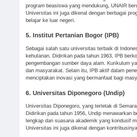
program beasiswa yang mendukung, UNAIR berus
Universitas ini juga dikenal dengan berbagai pr
belajar ke luar negeri.
5. Institut Pertanian Bogor (IPB)
Sebagai salah satu universitas terbaik di Indone
kehutanan. Didirikan pada tahun 1963, IPB ber
pengembangan sumber daya alam. Kurikulum yang
dan masyarakat. Selain itu, IPB aktif dalam pen
menciptakan inovasi yang bermanfaat bagi masy
6. Universitas Diponegoro (Undip)
Universitas Diponegoro, yang terletak di Semar
Didirikan pada tahun 1956, Undip menawarkan berb
lengkap dan suasana akademik yang kondusif me
Universitas ini juga dikenal dengan kontribusiny