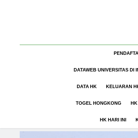
PENDAFT
DATAWEB UNIVERSITAS DI 
DATA HK
KELUARAN H
TOGEL HONGKONG
HK 
HK HARI INI