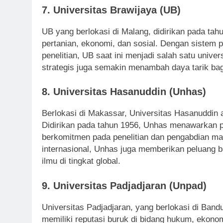
7. Universitas Brawijaya (UB)
UB yang berlokasi di Malang, didirikan pada tahu
pertanian, ekonomi, dan sosial. Dengan sistem
penelitian, UB saat ini menjadi salah satu univer
strategis juga semakin menambah daya tarik ba
8. Universitas Hasanuddin (Unhas)
Berlokasi di Makassar, Universitas Hasanuddin ad
Didirikan pada tahun 1956, Unhas menawarkan p
berkomitmen pada penelitian dan pengabdian m
internasional, Unhas juga memberikan peluang b
ilmu di tingkat global.
9. Universitas Padjadjaran (Unpad)
Universitas Padjadjaran, yang berlokasi di Bandu
memiliki reputasi buruk di bidang hukum, ekonom