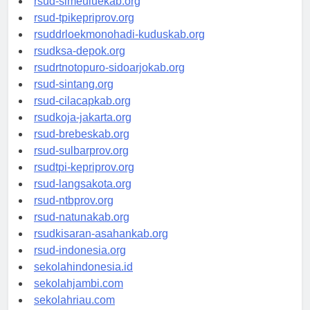
rsud-simeuluekab.org
rsud-tpikepriprov.org
rsuddrloekmonohadi-kuduskab.org
rsudksa-depok.org
rsudrtnotopuro-sidoarjokab.org
rsud-sintang.org
rsud-cilacapkab.org
rsudkoja-jakarta.org
rsud-brebeskab.org
rsud-sulbarprov.org
rsudtpi-kepriprov.org
rsud-langsakota.org
rsud-ntbprov.org
rsud-natunakab.org
rsudkisaran-asahankab.org
rsud-indonesia.org
sekolahindonesia.id
sekolahjambi.com