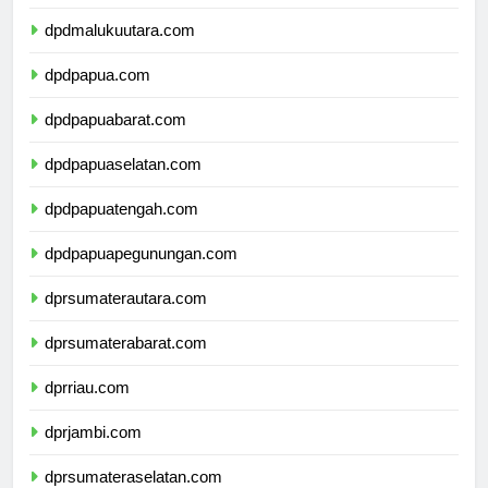
dpdmaluku.com
dpdmalukuutara.com
dpdpapua.com
dpdpapuabarat.com
dpdpapuaselatan.com
dpdpapuatengah.com
dpdpapuapegunungan.com
dprsumaterautara.com
dprsumaterabarat.com
dprriau.com
dprjambi.com