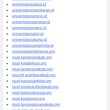
universitasjayapura.id
universitaspapua.id
universitasmanokwari.id
universitassorong.id
universitaswanggar.id
universitaswalesi.id
universitassalor.id
universitasjakarta.id
universitassamarinda.id
universitasindonesia.org
rsud-tangerangkab.org
rsud-kotabekasi.org
rsud-tangerangkota.org
rsucnd-acehbaratkab.org
rsud-pasuruankota.org
rsud-limapuluhkotakab.org
rsud-kotamakassar.org
rsud-kotabogor.org
rsud-tanjungpinangkota.org