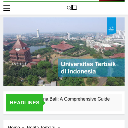
Live Now
versitas Udayana Bali: A Comprehensive Guide
Sejarah 
HEADLINES
1 Hari Ago